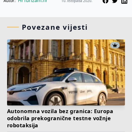
HrTurizam.hr
Autor:
10. listopada 2020.
Povezane vijesti
Autonomna vozila bez granica: Europa
odobrila prekogranične testne vožnje
robotaksija