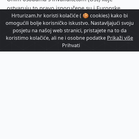
ostvaruju to pravo isporučene su i Europske
Hrturizam.hr koristi kolačiće ( 🍪 cookies) kako bi
parkirališne karte za osobe s invaliditetom,
omogućili bolje korisničko iskustvo. Nastavljajući svoju
temeljem novog Zakona o povlasticama u
posjetu na našoj web stranici, pristajete na to da
prometu i uspostavljenog kompleksnog IT
koristimo kolačiće, ali ne i osobne podatke
Prikaži više
sustava.
Prihvati
Projekt MOSI (Mobilnost osoba s invaliditetom)
financiran je u sklopu Nacionalnog plana
oporavka i otpornosti.
///
Hrvatska prva u EU istodobno uvodi
Europsku iskaznicu i Europsku parkirališnu kartu
za osobe s invaliditetom
Ravnopravan pristup
U potpunosti digitaliziran sustav dodjele