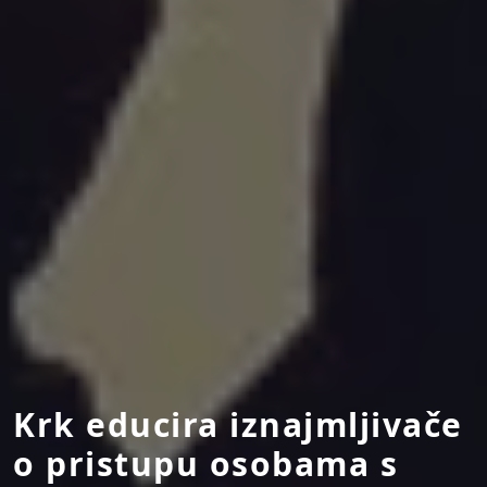
Krk educira iznajmljivače
o pristupu osobama s