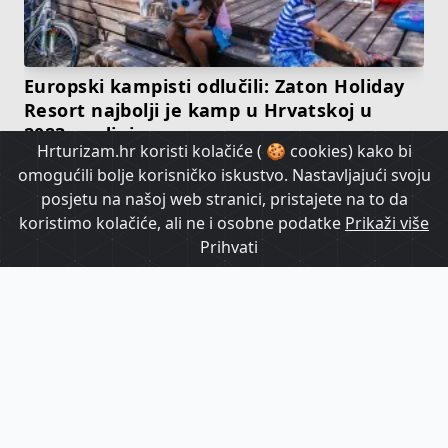
Europski kampisti odlučili: Zaton Holiday
Resort najbolji je kamp u Hrvatskoj u
2023. godini
Hrturizam.hr koristi kolačiće ( 🍪 cookies) kako bi
omogućili bolje korisničko iskustvo. Nastavljajući svoju
HrTurizam TV
posjetu na našoj web stranici, pristajete na to da
koristimo kolačiće, ali ne i osobne podatke
Prikaži više
Prihvati