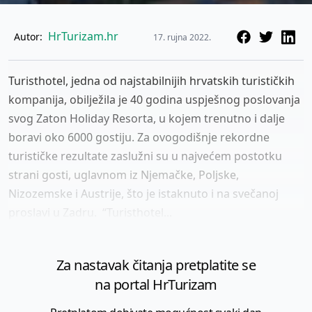
HrTurizam.hr
Autor:
17. rujna 2022.
Turisthotel, jedna od najstabilnijih hrvatskih turističkih
kompanija, obilježila je 40 godina uspješnog poslovanja
svog Zaton Holiday Resorta, u kojem trenutno i dalje
boravi oko 6000 gostiju. Za ovogodišnje rekordne
turističke rezultate zaslužni su u najvećem postotku
strani gosti, uglavnom iz Njemačke, Poljske,
Nizozemske i Austrije, što je istaknuto i na svečanoj
proslavi u Zadru. “Turisthotel...
Za nastavak čitanja pretplatite se
na portal HrTurizam