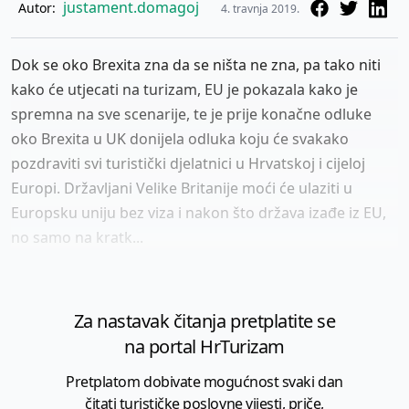
justament.domagoj
Autor:
4. travnja 2019.
Dok se oko Brexita zna da se ništa ne zna, pa tako niti
kako će utjecati na turizam, EU je pokazala kako je
spremna na sve scenarije, te je prije konačne odluke
oko Brexita u UK donijela odluka koju će svakako
pozdraviti svi turistički djelatnici u Hrvatskoj i cijeloj
Europi. Državljani Velike Britanije moći će ulaziti u
Europsku uniju bez viza i nakon što država izađe iz EU,
no samo na kratk...
Za nastavak čitanja pretplatite se
na portal HrTurizam
Pretplatom dobivate mogućnost svaki dan
čitati turističke poslovne vijesti, priče,