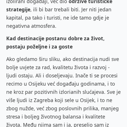
izolirani događaji, već dio
održive turističke
strategije
, ili bi bar trebali biti. Jer niti jedan
kapital, pa tako i turisti, ne ide tamo gdje je
negativna atmosfera.
Kad destinacije postanu dobre za život,
postaju poželjne i za goste
Ako gledamo širu sliku, ako destinacija nudi sve
bolje uvjete za rad, kvalitetu života i razvoj -
ljudi ostaju. Ali i doseljevaju. Inače ti se procesi
recimo u Osijeku već događaju godinama, i to
ne kroz par pozitivnih izlorianih slućajeva. Sve je
više ljudi iz Zagreba koji sele u Osijek, i to ne
zbog nužde, već zbog
poslovnih prilika, manjeg
stresa i boljeg životnog balansa i kvalitete
života.
Među njima sam i ja, preselio sam iz