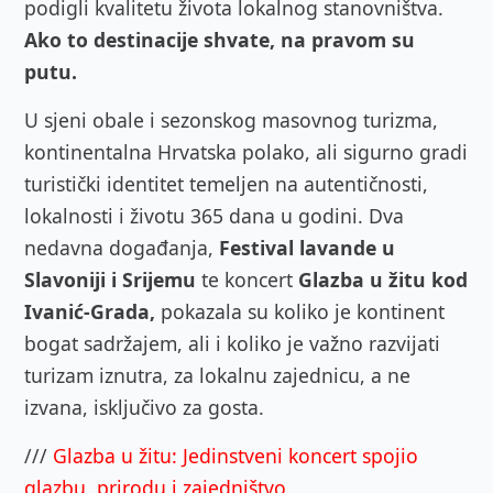
podigli kvalitetu života lokalnog stanovništva.
Ako to destinacije shvate, na pravom su
putu.
U sjeni obale i sezonskog masovnog turizma,
kontinentalna Hrvatska polako, ali sigurno gradi
turistički identitet temeljen na autentičnosti,
lokalnosti i životu 365 dana u godini. Dva
nedavna događanja,
Festival lavande u
Slavoniji i Srijemu
te koncert
Glazba u žitu kod
Ivanić-Grada,
pokazala su koliko je kontinent
bogat sadržajem, ali i koliko je važno razvijati
turizam iznutra, za lokalnu zajednicu, a ne
izvana, isključivo za gosta.
///
Glazba u žitu: Jedinstveni koncert spojio
glazbu, prirodu i zajedništvo