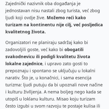
Zajednički nazivnik oba događanja je
jednostavan nisu nastali zbog turista, već zbog
ljudi koji ovdje žive.
Možemo reći kako
t
urizam
na kontinentu nije cilj, već posljedica
kvalitetnog života.
Organizatori ne planiraju sadržaj kako bi
zadovoljili goste, već kako bi
obogatili
svakodnevicu ili podigli kvalitetu života
lokalne zajednice
, i upravo zato gosti to
prepoznaju i spontano se uključuju u lokalni
narativ. Što je, u konačnici, i sama esencija
turizma: ljudi putuju da bi upoznali nove načine
i kulturu živlljenja. A nema boljeg nego kada se
utopiš u loklanu kulturu. Misao koju turizam
često izgubi u svom razvoju te postaje kulisa ili