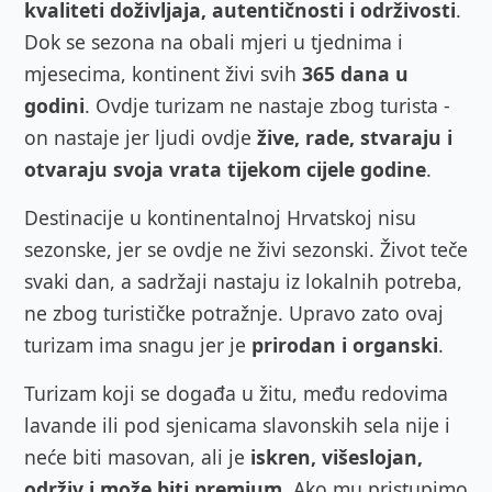
kvaliteti doživljaja, autentičnosti i održivosti
.
Dok se sezona na obali mjeri u tjednima i
mjesecima, kontinent živi svih
365 dana u
godini
. Ovdje turizam ne nastaje zbog turista -
on nastaje jer ljudi ovdje
žive, rade, stvaraju i
otvaraju svoja vrata tijekom cijele godine
.
Destinacije u kontinentalnoj Hrvatskoj nisu
sezonske, jer se ovdje ne živi sezonski. Život teče
svaki dan, a sadržaji nastaju iz lokalnih potreba,
ne zbog turističke potražnje. Upravo zato ovaj
turizam ima snagu jer je
prirodan i organski
.
Turizam koji se događa u žitu, među redovima
lavande ili pod sjenicama slavonskih sela nije i
neće biti masovan, ali je
iskren, višeslojan,
održiv i može biti premium
. Ako mu pristupimo