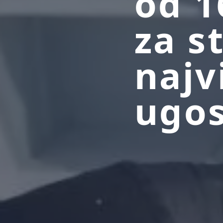
od 1
za s
najv
ugos