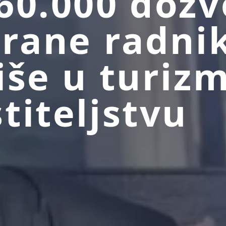
60.000 dozv
trane radni
iše u turizm
titeljstvu