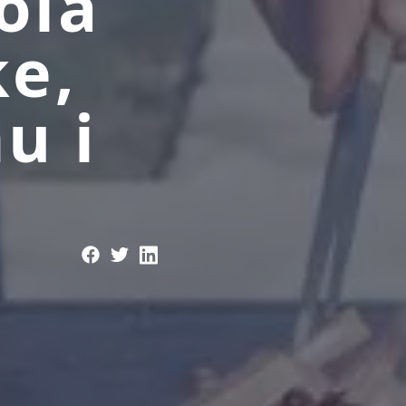
ola
ke,
u i