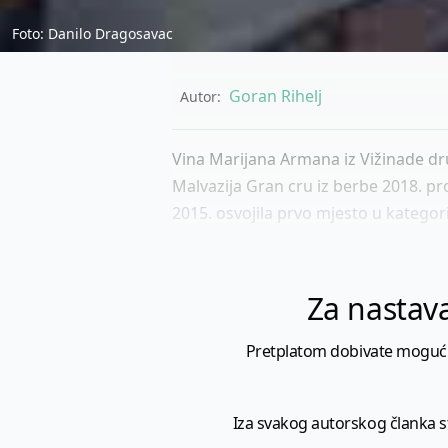
Foto: Danilo Dragosavac
Goran Rihelj
Autor:
Vina Marijana Armana iz Vižinade dr
Malvazija Gran cru iz berbe 2018. pr
2015. osvojila prvo mjesto u kategoriji
Za nastava
Pretplatom dobivate mogućnost
Iza svakog autorskog članka sto