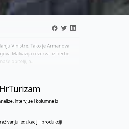
danju Vinistre. Tako je Armanova
egova Malvazija rezerva iz berbe
aše obitelji, a...
l HrTurizam
nalize, intervjue i kolumne iz
aživanju, edukaciji i produkciji