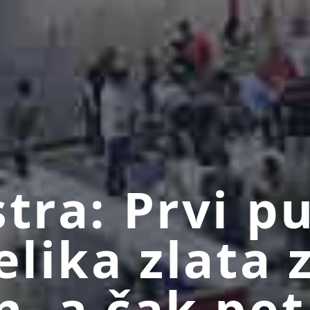
stra: Prvi p
velika zlata 
n, a čak pet