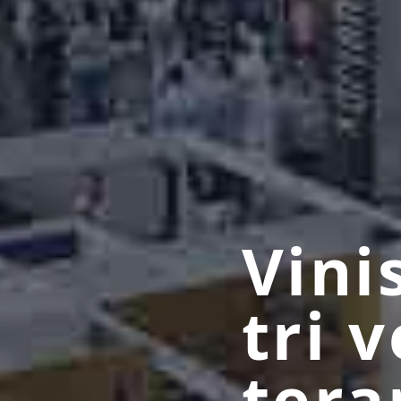
Vini
tri 
tera