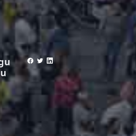
ugu
ku