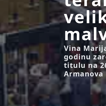
veli
malv
Vina Marij
godinu zar
titulu na 2
Armanova M