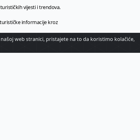
urističkih vijesti i trendova.
 turističke informacije kroz
našoj web stranici, pristajete na to da koristimo kolačiće,
urizma.
oj.