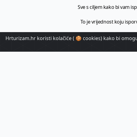
Sve s ciljem kako bi vam ispo
To je vrijednost koju ispor
Hrturizam.hr koristi kolačiće ( 🍪 cookies) kako bi omoguć
HrTuri
Pr