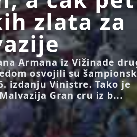
kih zlata za
azije
ana Armana iz Vižinade dr
edom osvojili su šampions
6. izdanju Vinistre. Tako je
alvazija Gran cru iz b...