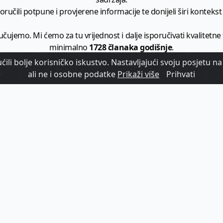
ručili potpune i provjerene informacije te donijeli širi kontekst t
učujemo. Mi ćemo za tu vrijednost i dalje isporučivati kvalitetne
minimalno
1728 članaka godišnje
.
ili bolje korisničko iskustvo. Nastavljajući svoju posjetu na 
zam - vaš izvor informacija iz poslovnog svijeta hrvatskog t
ali ne i osobne podatke
Prikaži više
Prihvati
etplatite se na sadržaj vodećeg turističkog b2b medija u Hrvatsk
Započni s
pretplatom
Već imate korisnički račun?
Prijavi se