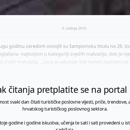
9. svibnja 2019.
ugu godinu zaredom osvojili su šampionsku titulu na 26. iz
oglašena najboljom u kategoriji svježih malvazija, dok je nj
 zrelih malvazija. „Loza je oduvijek bila temelj egzistencije n
k čitanja pretplatite se na porta
 svaki dan čitati turističke poslovne vijesti, priče, trendove, a
hrvatskog turističkog poslovnog sektora.
je godine i godine iskustva, učenja te sati i sati provedeni u istr
sadržaja.