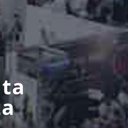
uta
za