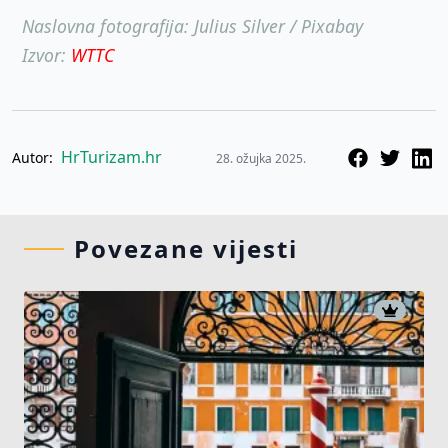
Naslovna fotografija: Julius Silver / Pixabay
Izvor:
WTTC
HrTurizam.hr
Autor:
28. ožujka 2025.
Povezane vijesti