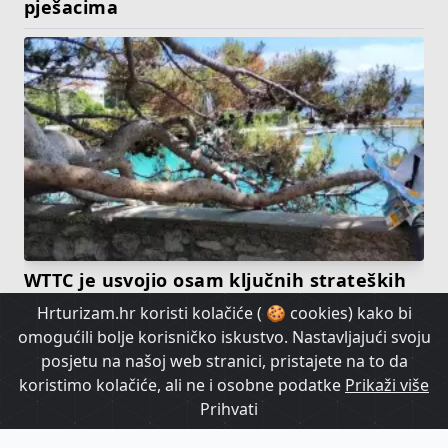
pješacima
WTTC je usvojio osam ključnih strateških
prioriteta za rješavanje izazova u turizmu
Hrturizam.hr koristi kolačiće ( 🍪 cookies) kako bi
omogućili bolje korisničko iskustvo. Nastavljajući svoju
posjetu na našoj web stranici, pristajete na to da
koristimo kolačiće, ali ne i osobne podatke
Prikaži više
Prihvati