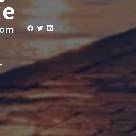
ke
kom
.