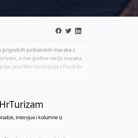
du prigodnih poštanskih maraka s
turizam, a ove godine serija maraka
ipnja, jesu Morske orgulje i Pozdrav
l HrTurizam
nalize, intervjue i kolumne iz