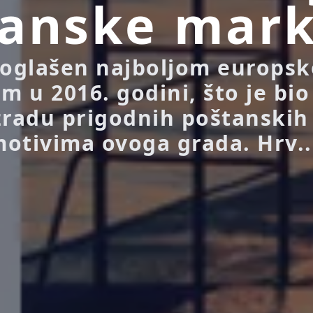
tanske mar
roglašen najboljom europs
m u 2016. godini, što je bio
zradu prigodnih poštanskih
otivima ovoga grada. Hrv..