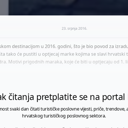
23. srpnja 2016.
kom destinacijom u 2016. godini, što je bio povod za izra
 tako će pustiti u optjecaj marke kojima se slavi hrvatski 
a. Motivi prigodnih maraka, koje će biti u optjecaju od 1. l
k čitanja pretplatite se na porta
 svaki dan čitati turističke poslovne vijesti, priče, trendove, a
hrvatskog turističkog poslovnog sektora.