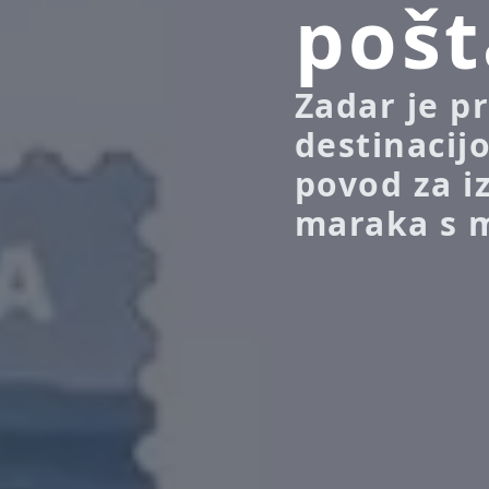
poš
Zadar je p
destinacijo
povod za i
maraka s m