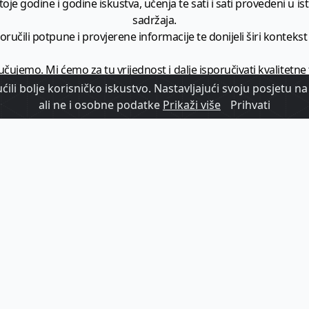
je godine i godine iskustva, učenja te sati i sati provedeni u istr
sadržaja.
ručili potpune i provjerene informacije te donijeli širi kontekst t
učujemo. Mi ćemo za tu vrijednost i dalje isporučivati kvalitetne
minimalno
1728 članaka godišnje
.
ili bolje korisničko iskustvo. Nastavljajući svoju posjetu na 
ali ne i osobne podatke
Prikaži više
Prihvati
zam - vaš izvor informacija iz poslovnog svijeta hrvatskog t
etplatite se na sadržaj vodećeg turističkog b2b medija u Hrvatsk
Započni s
pretplatom
Već imate korisnički račun?
Prijavi se