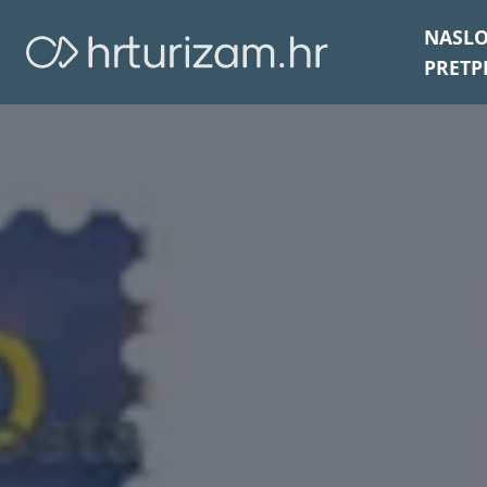
NASL
PRETP