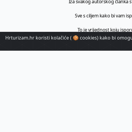
Iza svakog autorskog članka sto
Sve s ciljem kako bi vam ispo
To je vrijednost koju ispor
Hrturizam.hr koristi kolačiće ( 🍪 cookies) kako bi omoguć
HrTuri
Pr