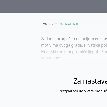
HrTurizam.hr
Autor:
Zadar je proglašen najboljom europs
motivima ovoga grada. Hrvatska pošta
Hrvatski turizam promiče ljepote Zadr
Suncu. Diz...
Za nastava
Pretplatom dobivate mogućnost