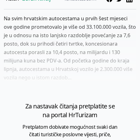
Na svim hrvatskim autocestama u prvih šest mjeseci
ove godine prometovalo je više od 33.100.000 vozila, što
je u odnosu na isto lanjsko razdoblje povećanje za 7,6
posto, dok su prihodi četiri tvrtke, koncesionara
autocesta porasli za 10,4 posto, na milijardu i 130
milijuna kuna bez PDV-a. Od početka godine do kraja
lipnja, autocestama u Hrvatskoj vozilo je 2.300.000 više
vozila nego u istom razdob...
Za nastavak čitanja pretplatite se
na portal HrTurizam
Pretplatom dobivate mogućnost svaki dan
čitati turističke poslovne vijesti, priče,