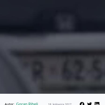
Goran Rihelj
Autor:
18. kolovoza 2017.