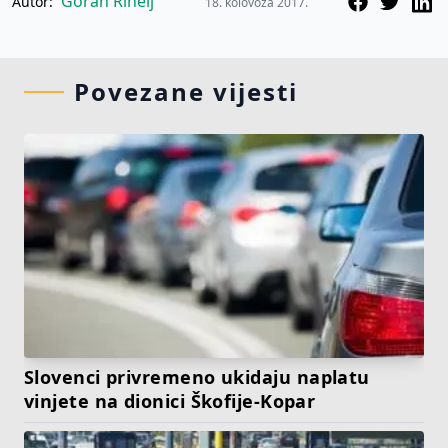
Goran Rihelj
Autor:
18. kolovoza 2017.
Povezane vijesti
Slovenci privremeno ukidaju naplatu
vinjete na dionici Škofije-Kopar