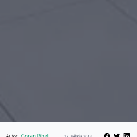
Goran Rihelj
Autor:
17. svibnja 2018.