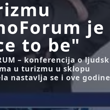
rizmu
moForum je
ce to be"
M – konferencija o ljuds
ima u turizmu u sklopu
a nastavlja se i ove godin