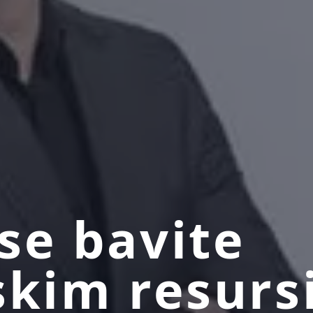
se bavite
skim resur