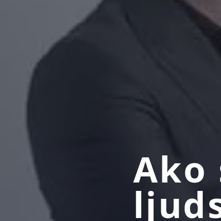
Ako 
ljud