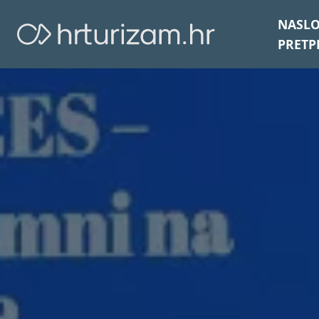
NASL
PRETP