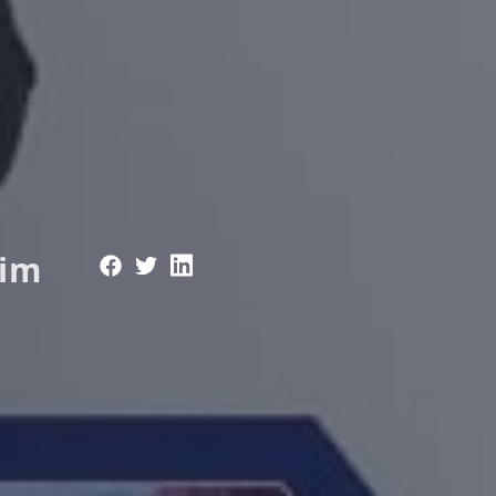
kim
e