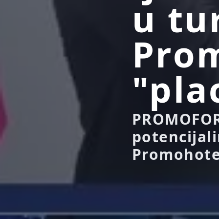
u tu
Pro
"pla
PROMOFORU
potencijal
Promohotel