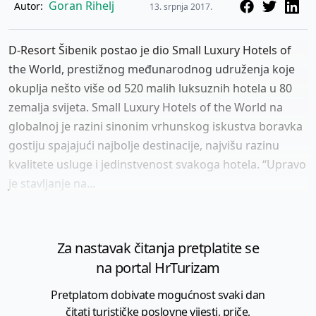
Goran Rihelj
Autor:
13. srpnja 2017.
D-Resort Šibenik postao je dio Small Luxury Hotels of
the World, prestižnog međunarodnog udruženja koje
okuplja nešto više od 520 malih luksuznih hotela u 80
zemalja svijeta. Small Luxury Hotels of the World na
globalnoj je razini sinonim vrhunskog iskustva boravka
gostiju spajajući najbolje destinacije, najvišu razinu
kvalitete usluge i jedinstvenost svakoga hotela. “Upravo
je stavljanje na...
Za nastavak čitanja pretplatite se
na portal HrTurizam
Pretplatom dobivate mogućnost svaki dan
čitati turističke poslovne vijesti, priče,