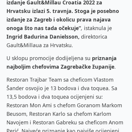
izdanje Gault&Millau Croatia 2022 za
Hrvatsku izlazi 5. travnja. Stoga je posebno
izdanje za Zagreb i okolicu prava najava
onoga što nas tada očekuje“
,
istaknula je
Ingrid Badurina Danielsson,
direktorica
Gault&Millaua za Hrvatsku.
U sklopu promocije dodijeljena su
priznanja
najboljim chefovima Zagrebačke županije
.
Restoran Trajbar Team sa cheficom Vlastom
Šander osvojio je 13 bodova i dva toquea. Sa
13,5 bodova i dva toquea ocijenjeni su:
Restoran Mon Ami s chefom Goranom Markom
Beusom, Restoran Karlo sa chefom Karlom
Navojem i Restoran Gabreku sa cheficom Anom
Perić. Najveće priznanje kao najviše ocijenjeni