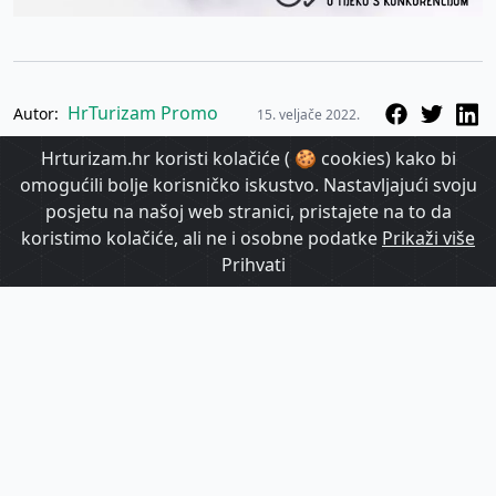
HrTurizam Promo
Autor:
15. veljače 2022.
Hrturizam.hr koristi kolačiće ( 🍪 cookies) kako bi
omogućili bolje korisničko iskustvo. Nastavljajući svoju
Povezane vijesti
posjetu na našoj web stranici, pristajete na to da
koristimo kolačiće, ali ne i osobne podatke
Prikaži više
Prihvati