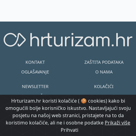
kratkoročnog/srednjoročnog
smještaja u Europi
KONTAKT
ZAŠTITA PODATAKA
OGLAŠAVANJE
O NAMA
NEWSLETTER
KOLAČIĆI
UVJETI KORIŠTENJA
EN
HR
Hrturizam.hr koristi kolačiće ( 🍪 cookies) kako bi
omogućili bolje korisničko iskustvo. Nastavljajući svoju
© Copyright
posjetu na našoj web stranici, pristajete na to da
@ Created by
Prijavi se
2015.-2026.
koristimo kolačiće, ali ne i osobne podatke
Morgan Code
Prikaži više
Hrturizam.hr
Prihvati