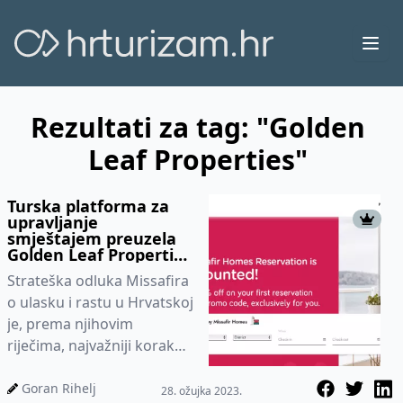
Ope
Rezultati za tag: "Golden
Leaf Properties"
Turska platforma za
upravljanje
smještajem preuzela
Golden Leaf Properties
u Hrvatskoj
Strateška odluka Missafira
o ulasku i rastu u Hrvatskoj
je, prema njihovim
riječima, najvažniji korak
prema tome da postanu
najveći brend
Goran Rihelj
28. ožujka 2023.