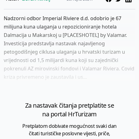
Nadzorni odbor Imperial Riviere d.d. odobrio je 67
milijuna kuna ulaganja u repozicioniranje hotela
Dalmacija u Makarskoj u [PLACESHOTEL] by Valamar.
Investicija predstavlja nastavak najavljenog
petogodišnjeg ciklusa ulaganja u hrvatski turizam u
vrijednosti od 1,5 milijardi kuna koji su zajednički
pokrenuli AZ mirovinski fondovi i Valamar Riviera. Covid
kriza privremeno je zaustavila i us...
Za nastavak čitanja pretplatite se
na portal HrTurizam
Pretplatom dobivate mogućnost svaki dan
čitati turističke poslovne vijesti, priče,