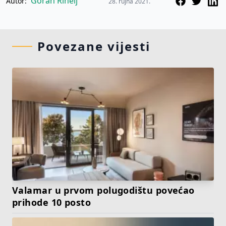
Goran Rihelj
Autor:
28. rujna 2021.
Povezane vijesti
Valamar u prvom polugodištu povećao
prihode 10 posto