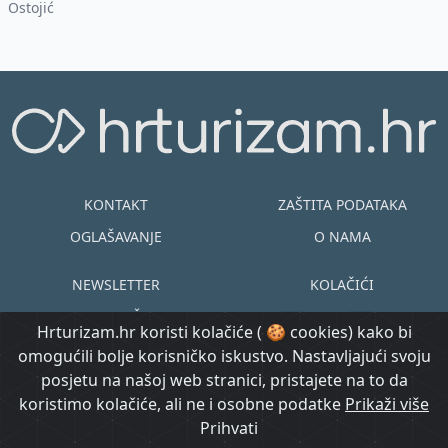
edukativna predavanja.
Ostojić
KONTAKT
ZAŠTITA PODATAKA
OGLAŠAVANJE
O NAMA
NEWSLETTER
KOLAČIĆI
UVJETI KORIŠTENJA
EN
HR
Hrturizam.hr koristi kolačiće ( 🍪 cookies) kako bi
omogućili bolje korisničko iskustvo. Nastavljajući svoju
© Copyright
posjetu na našoj web stranici, pristajete na to da
@ Created by
Prijavi se
2015.-2026.
koristimo kolačiće, ali ne i osobne podatke
Morgan Code
Prikaži više
Hrturizam.hr
Prihvati