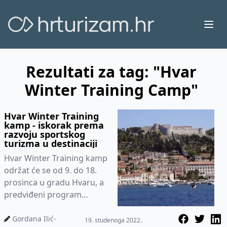
Ope
Rezultati za tag: "Hvar
Winter Training Camp"
Hvar Winter Training
kamp - iskorak prema
razvoju sportskog
turizma u destinaciji
Hvar Winter Training kamp
održat će se od 9. do 18.
prosinca u gradu Hvaru, a
predviđeni program
kampa uključuje
svakodnevne treninge i
Gordana Ilić-
19. studenoga 2022.