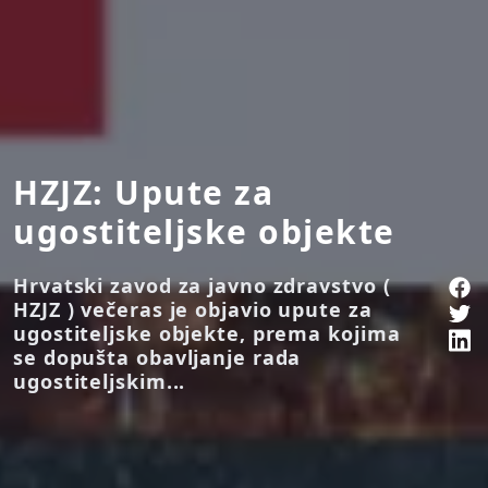
HZJZ: Upute za
ugostiteljske objekte
Hrvatski zavod za javno zdravstvo (
HZJZ ) večeras je objavio upute za
ugostiteljske objekte, prema kojima
se dopušta obavljanje rada
ugostiteljskim...