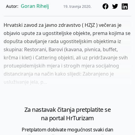
Goran Rihelj
Autor:
19. travnja 2020.
Hrvatski zavod za javno zdravstvo ( HZJZ ) večeras je
objavio upute za ugostiteljske objekte, prema kojima se
dopušta obavljanje rada ugostiteljskim objektima iz
skupina: Restorani, Barovi (kavana, pivnica, buffet,
krčma i klet) i Cattering objekti, ali uz pridržavanje svih
protuepidemijskih mjera i strogih mjera socijalnog
distanciranja na način kako slijedi: Zabranjeno je
usluživanje jela, p...
Za nastavak čitanja pretplatite se
na portal HrTurizam
Pretplatom dobivate mogućnost svaki dan