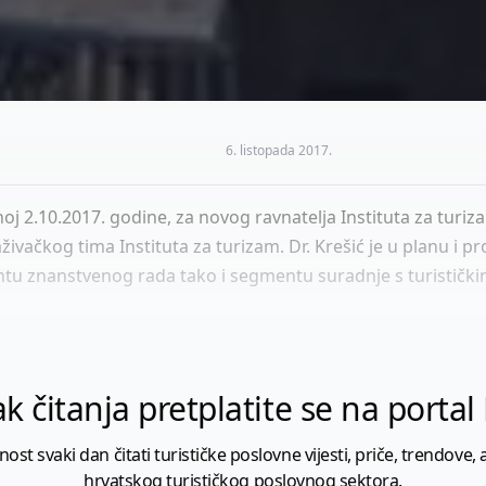
6. listopada 2017.
 2.10.2017. godine, za novog ravnatelja Instituta za turiza
živačkog tima Instituta za turizam. Dr. Krešić je u planu i p
tu znanstvenog rada tako i segmentu suradnje s turističk
k čitanja pretplatite se na porta
 svaki dan čitati turističke poslovne vijesti, priče, trendove, a
hrvatskog turističkog poslovnog sektora.