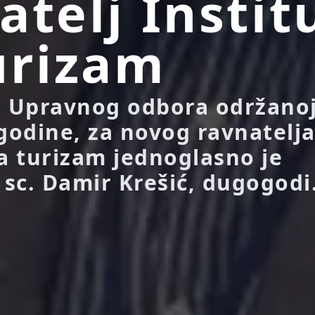
atelj Instit
urizam
i Upravnog odbora održano
 godine, za novog ravnatelj
za turizam jednoglasno je
 sc. Damir Krešić, dugogodi.