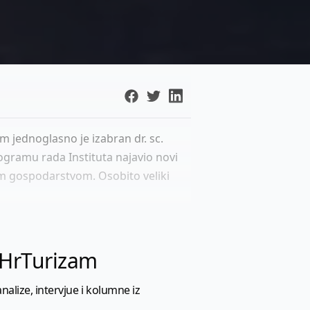
m jednoglasno je izabran dr. sc.
rogramu rada Instituta najavio novi
im gospodarstvom. Osobito veliki
l HrTurizam
nalize, intervjue i kolumne iz