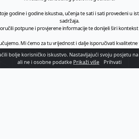
je godine i godine iskustva, učenja te sati i sati provedeni u istr
sadržaja.
ručili potpune i provjerene informacije te donijeli širi kontekst t
učujemo. Mi ćemo za tu vrijednost i dalje isporučivati kvalitetne
minimalno
1728 članaka godišnje
.
ili bolje korisničko iskustvo. Nastavljajući svoju posjetu na 
ali ne i osobne podatke
Prikaži više
Prihvati
zam - vaš izvor informacija iz poslovnog svijeta hrvatskog t
etplatite se na sadržaj vodećeg turističkog b2b medija u Hrvatsk
Započni s
pretplatom
Već imate korisnički račun?
Prijavi se