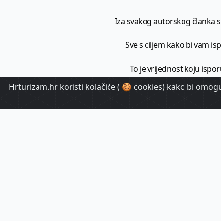
Iza svakog autorskog članka sto
Sve s ciljem kako bi vam ispo
To je vrijednost koju ispor
Hrturizam.hr koristi kolačiće ( 🍪 cookies) kako bi omoguć
HrTuri
Pr