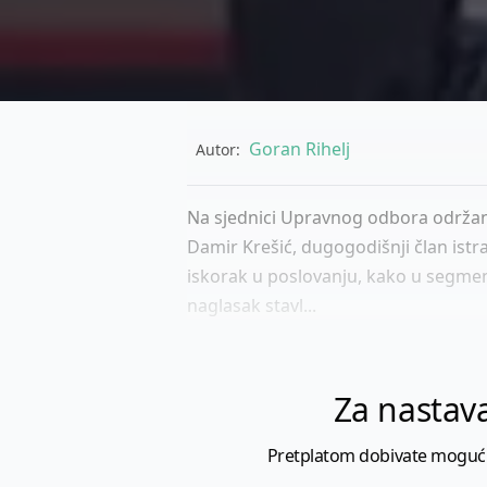
Goran Rihelj
Autor:
Na sjednici Upravnog odbora održanoj
Damir Krešić, dugogodišnji član istra
iskorak u poslovanju, kako u segmen
naglasak stavl...
Za nastava
Pretplatom dobivate mogućnost