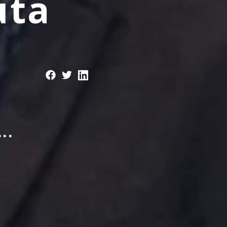
uta
j
a
..