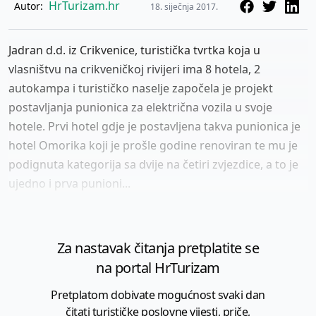
HrTurizam.hr
Autor:
18. siječnja 2017.
Jadran d.d. iz Crikvenice, turistička tvrtka koja u
vlasništvu na crikveničkoj rivijeri ima 8 hotela, 2
autokampa i turističko naselje započela je projekt
postavljanja punionica za električna vozila u svoje
hotele. Prvi hotel gdje je postavljena takva punionica je
hotel Omorika koji je prošle godine renoviran te mu je
podignuta kategorija sa dvije na četiri zvjezdice, a to je
ujedno i prva punioni...
Za nastavak čitanja pretplatite se
na portal HrTurizam
Pretplatom dobivate mogućnost svaki dan
čitati turističke poslovne vijesti, priče,