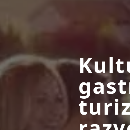
Kult
gast
turi
razv