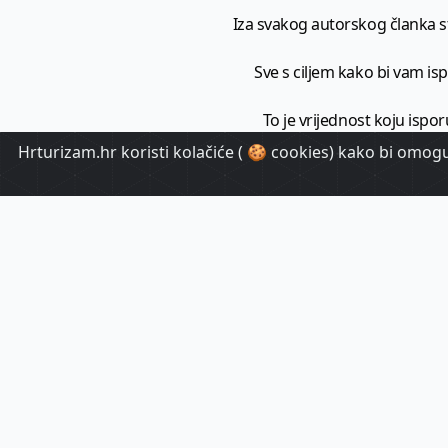
Iza svakog autorskog članka sto
Sve s ciljem kako bi vam ispo
To je vrijednost koju ispor
Hrturizam.hr koristi kolačiće ( 🍪 cookies) kako bi omoguć
HrTuri
Pr