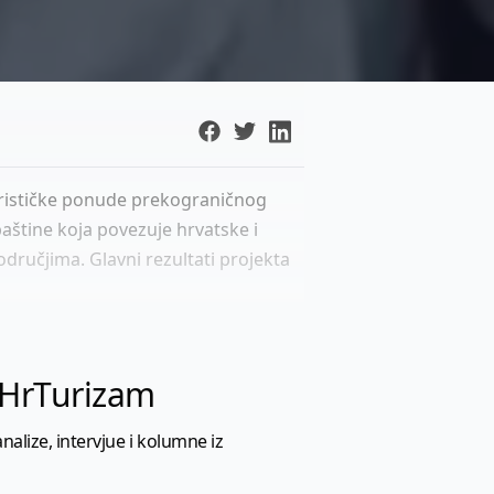
turističke ponude prekograničnog
aštine koja povezuje hrvatske i
područjima. Glavni rezultati projekta
l HrTurizam
nalize, intervjue i kolumne iz