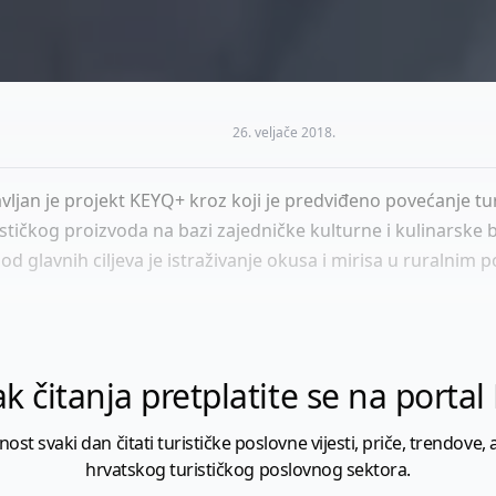
26. veljače 2018.
vljan je projekt KEYQ+ kroz koji je predviđeno povećanje 
tičkog proizvoda na bazi zajedničke kulturne i kulinarske b
od glavnih ciljeva je istraživanje okusa i mirisa u ruralnim 
k čitanja pretplatite se na porta
 svaki dan čitati turističke poslovne vijesti, priče, trendove, a
hrvatskog turističkog poslovnog sektora.