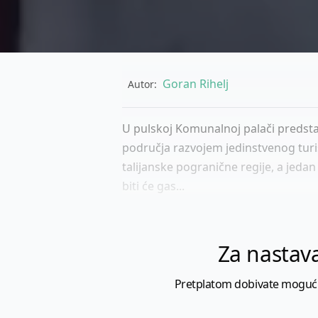
Goran Rihelj
Autor:
U pulskoj Komunalnoj palači predsta
područja razvojem jedinstvenog turis
talijanske pogranične regije, a jedan 
biti će gas...
Za nastava
Pretplatom dobivate mogućnost