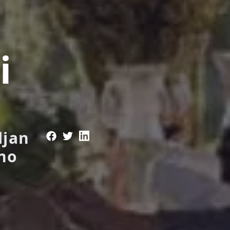
i
ljan
eno