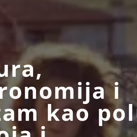
ura,
ronomija i
zam kao po
oja i