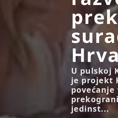
prek
sura
Hrva
U pulskoj 
je projekt
povećanje 
prekogran
jedinst...