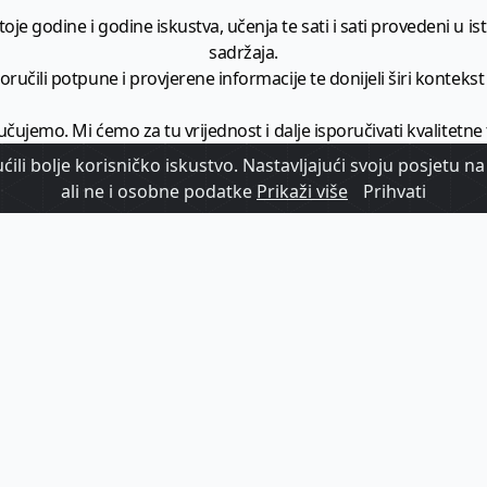
je godine i godine iskustva, učenja te sati i sati provedeni u istr
sadržaja.
ručili potpune i provjerene informacije te donijeli širi kontekst t
učujemo. Mi ćemo za tu vrijednost i dalje isporučivati kvalitetne
minimalno
1728 članaka godišnje
.
ili bolje korisničko iskustvo. Nastavljajući svoju posjetu na 
ali ne i osobne podatke
Prikaži više
Prihvati
zam - vaš izvor informacija iz poslovnog svijeta hrvatskog t
etplatite se na sadržaj vodećeg turističkog b2b medija u Hrvatsk
Započni s
pretplatom
Već imate korisnički račun?
Prijavi se