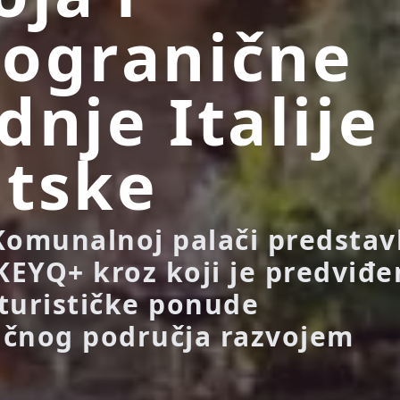
ogranične
dnje Italije 
tske
Komunalnoj palači predstav
 KEYQ+ kroz koji je predviđ
turističke ponude
ičnog područja razvojem