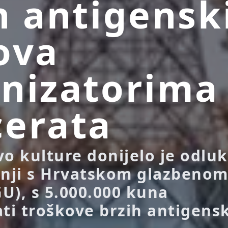
h antigensk
ova
nizatorima
erata
vo kulture donijelo je odlu
dnji s Hrvatskom glazbeno
U), s 5.000.000 kuna
ti troškove brzih antigensk