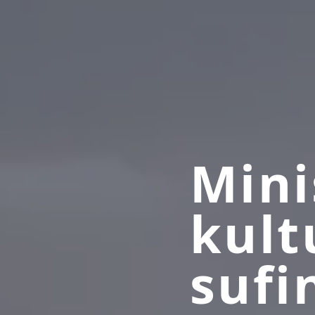
Mini
kult
sufi