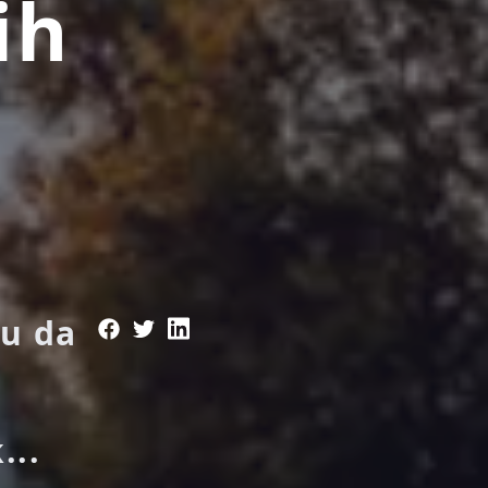
ih
ku da
m
...