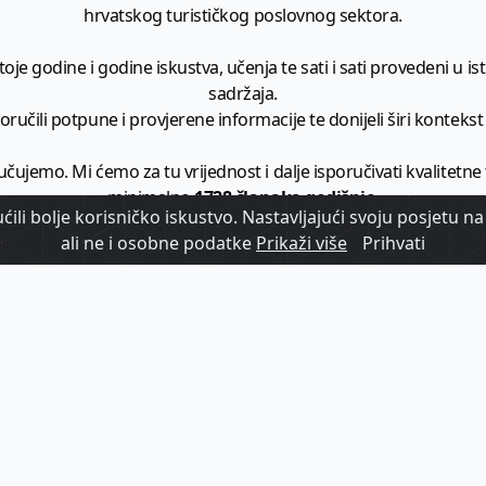
hrvatskog turističkog poslovnog sektora.
je godine i godine iskustva, učenja te sati i sati provedeni u istr
sadržaja.
ručili potpune i provjerene informacije te donijeli širi kontekst t
učujemo. Mi ćemo za tu vrijednost i dalje isporučivati kvalitetne
minimalno
1728 članaka godišnje
.
ili bolje korisničko iskustvo. Nastavljajući svoju posjetu na 
ali ne i osobne podatke
Prikaži više
Prihvati
zam - vaš izvor informacija iz poslovnog svijeta hrvatskog t
etplatite se na sadržaj vodećeg turističkog b2b medija u Hrvatsk
Započni s
pretplatom