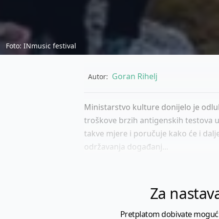
Foto: INmusic festival
Goran Rihelj
Autor:
Ministarstvo kulture donijelo je odl
troškove brzih antigenskih testova 
takve mjere i poručuje kako će i dal
održavanja događanj...
Za nastava
Pretplatom dobivate mogućnost