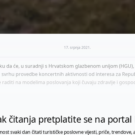
17. srpnja 2021.
uku da će, u suradnji s Hrvatskom glazbenom unijom (HGU), 
u svrhu provedbe koncertnih aktivnosti od interesa za Repu
je raditi na modelima poslovanja koji čuvaju zdravlje i gosp
k čitanja pretplatite se na porta
 svaki dan čitati turističke poslovne vijesti, priče, trendove, a