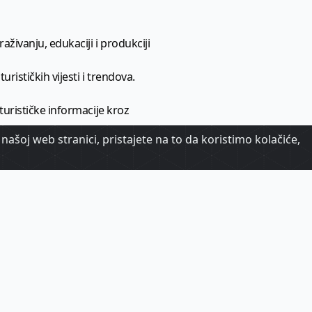
aživanju, edukaciji i produkciji
urističkih vijesti i trendova.
 turističke informacije kroz
našoj web stranici, pristajete na to da koristimo kolačiće,
urizma.
oj.