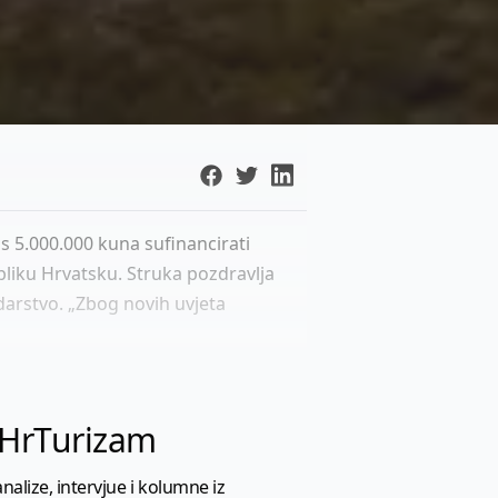
s 5.000.000 kuna sufinancirati
bliku Hrvatsku. Struka pozdravlja
odarstvo. „Zbog novih uvjeta
l HrTurizam
nalize, intervjue i kolumne iz