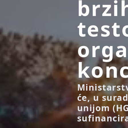
brzi
test
orga
konc
Ministarst
će, u sura
unijom (HG
sufinancira