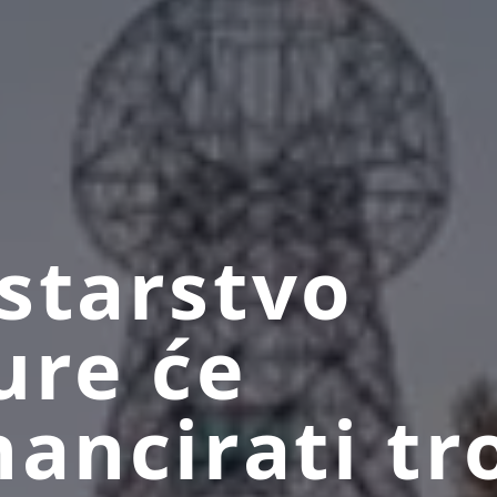
starstvo
ure će
nancirati tr