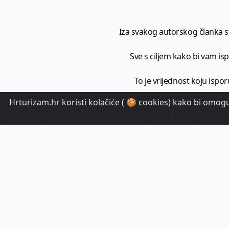
Iza svakog autorskog članka sto
Sve s ciljem kako bi vam ispo
To je vrijednost koju ispor
Hrturizam.hr koristi kolačiće ( 🍪 cookies) kako bi omoguć
HrTuri
Pr