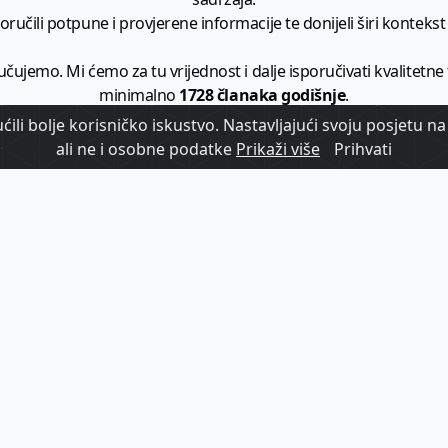
ručili potpune i provjerene informacije te donijeli širi kontekst t
učujemo. Mi ćemo za tu vrijednost i dalje isporučivati kvalitetne
minimalno
1728 članaka godišnje
.
ili bolje korisničko iskustvo. Nastavljajući svoju posjetu na 
zam - vaš izvor informacija iz poslovnog svijeta hrvatskog t
ali ne i osobne podatke
Prikaži više
Prihvati
etplatite se na sadržaj vodećeg turističkog b2b medija u Hrvatsk
Započni s
pretplatom
Već imate korisnički račun?
Prijavi se