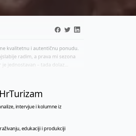
jene kvalitetnu i autentičnu ponudu.
ajslabije radim, a prava mi sezona
 je jednostavan – tada dolaz...
l HrTurizam
nalize, intervjue i kolumne iz
aživanju, edukaciji i produkciji