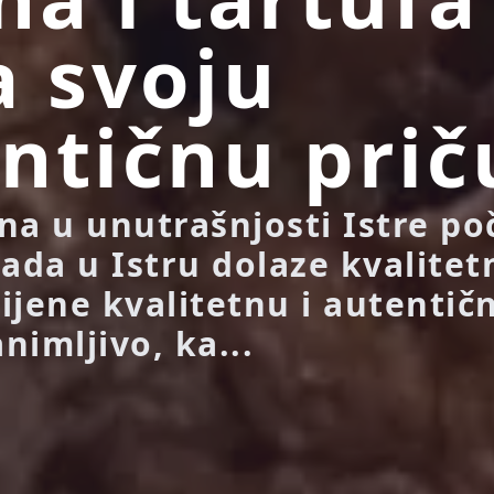
a svoju
ntičnu prič
na u unutrašnjosti Istre po
ada u Istru dolaze kvalitetn
cijene kvalitetnu i autentič
nimljivo, ka...