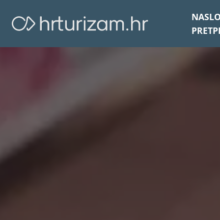
NASL
PRETP