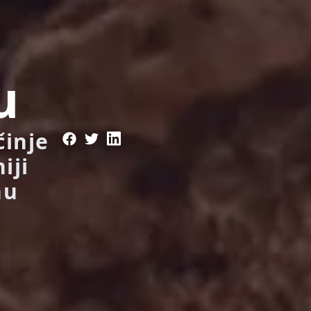
u
činje
iji
nu