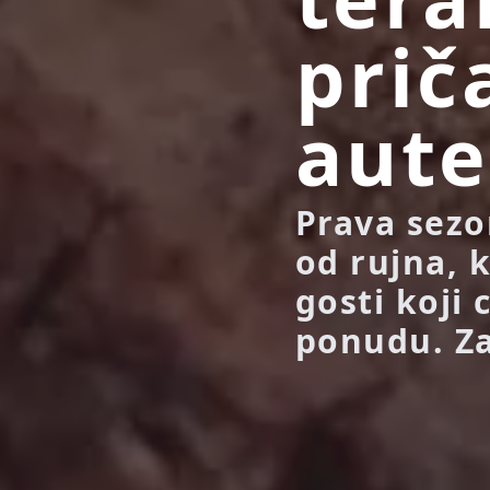
prič
aute
Prava sezo
od rujna, k
gosti koji 
ponudu. Za