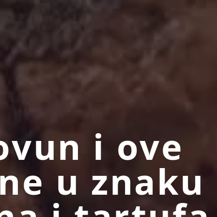
vun i ove
ne u znaku
na i tartufa