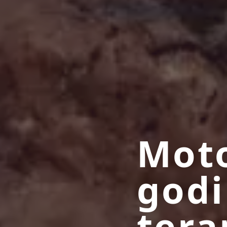
Moto
godi
tera