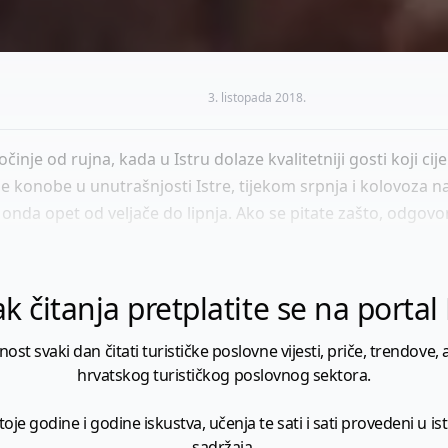
3. listopada 2018.
činje od rujna, kada u Istru dolaze kvalitetniji gosti koji ci
ne konobe u unutrašnjosti Istre, tijekom srpnja i kolovoza n
e onda opet od veljače do lipnja. Ako se pitate zašto, odgovor
k čitanja pretplatite se na porta
 svaki dan čitati turističke poslovne vijesti, priče, trendove, a
hrvatskog turističkog poslovnog sektora.
je godine i godine iskustva, učenja te sati i sati provedeni u istr
sadržaja.