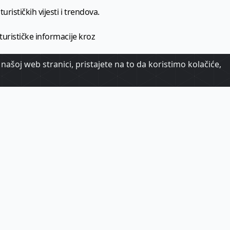
urističkih vijesti i trendova.
 turističke informacije kroz
našoj web stranici, pristajete na to da koristimo kolačiće,
urizma.
oj.