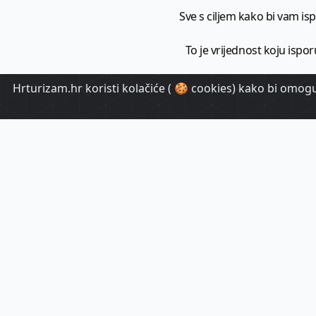
Sve s ciljem kako bi vam ispo
To je vrijednost koju ispor
Hrturizam.hr koristi kolačiće ( 🍪 cookies) kako bi omoguć
HrTuri
Pr