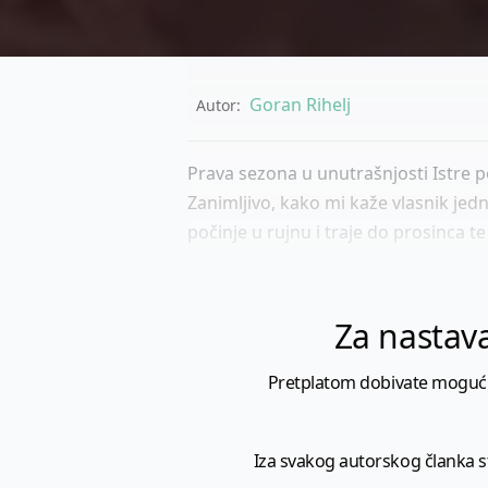
Goran Rihelj
Autor:
Prava sezona u unutrašnjosti Istre po
Zanimljivo, kako mi kaže vlasnik jed
počinje u rujnu i traje do prosinca t
Za nastava
Pretplatom dobivate mogućnost
Iza svakog autorskog članka sto