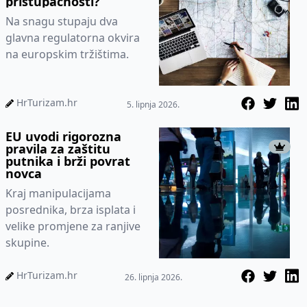
pristupačnosti?
Na snagu stupaju dva
glavna regulatorna okvira
na europskim tržištima.
HrTurizam.hr
5. lipnja 2026.
EU uvodi rigorozna
pravila za zaštitu
putnika i brži povrat
novca
Kraj manipulacijama
posrednika, brza isplata i
velike promjene za ranjive
skupine.
HrTurizam.hr
26. lipnja 2026.