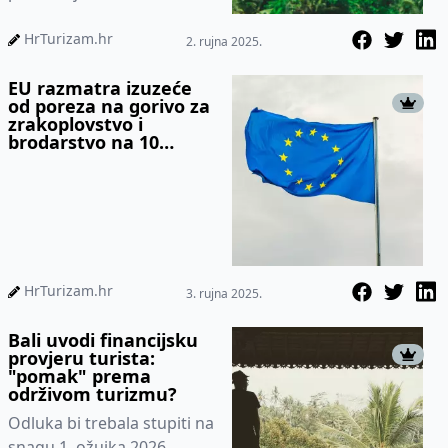
HrTurizam.hr
2. rujna 2025.
EU razmatra izuzeće
od poreza na gorivo za
zrakoplovstvo i
brodarstvo na 10
godina
HrTurizam.hr
3. rujna 2025.
Bali uvodi financijsku
provjeru turista:
"pomak" prema
održivom turizmu?
Odluka bi trebala stupiti na
snagu 1. ožujka 2026.