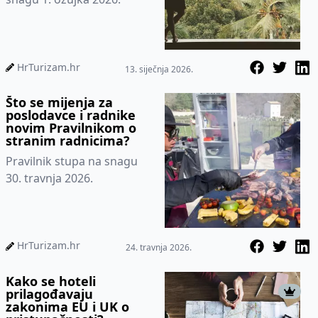
HrTurizam.hr
13. siječnja 2026.
Što se mijenja za
poslodavce i radnike
novim Pravilnikom o
stranim radnicima?
Pravilnik stupa na snagu
30. travnja 2026.
HrTurizam.hr
24. travnja 2026.
Kako se hoteli
prilagođavaju
zakonima EU i UK o