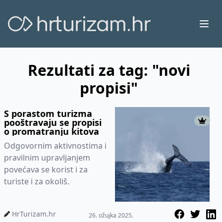
Ope
Rezultati za tag: "novi
propisi"
S porastom turizma
pooštravaju se propisi
o promatranju kitova
Odgovornim aktivnostima i
pravilnim upravljanjem
povećava se korist i za
turiste i za okoliš.
HrTurizam.hr
26. ožujka 2025.