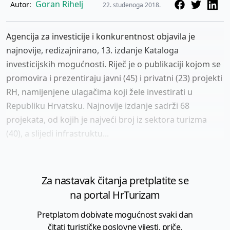
Goran Rihelj
Autor:
22. studenoga 2018.
Agencija za investicije i konkurentnost objavila je
najnovije, redizajnirano, 13. izdanje Kataloga
investicijskih mogućnosti. Riječ je o publikaciji kojom se
promovira i prezentiraju javni (45) i privatni (23) projekti
RH, namijenjene ulagačima koji žele investirati u
Republiku Hrvatsku. Najnovije izdanje sadrži 68
projekata, od kojih je najveći broj iz sektora turizma
(40), a slijedi infrastruktu...
Za nastavak čitanja pretplatite se
na portal HrTurizam
Pretplatom dobivate mogućnost svaki dan
čitati turističke poslovne vijesti, priče,