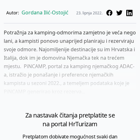
Gordana Ilić-Ostojić
Autor:
23. lipnja 2022.
Potražnja za kamping-odmorima zamjetno je veća nego
lani, a kampisti ponovo unaprijed planiraju i rezerviraju
svoje odmore. Najomiljenije destinacije su im Hrvatska i
Italija, dok im je domovina Njemačka tek na trećem
mjestu. PiNCAMP, portal za kamping njemačkog ADAC-
a, istražio je ponašanje i preference njemačkih
kampista u sezoni 2022., a temeljem podataka koje je
PiNCAMP generirao kroz rezerva...
Za nastavak čitanja pretplatite se
na portal HrTurizam
Pretplatom dobivate mogućnost svaki dan