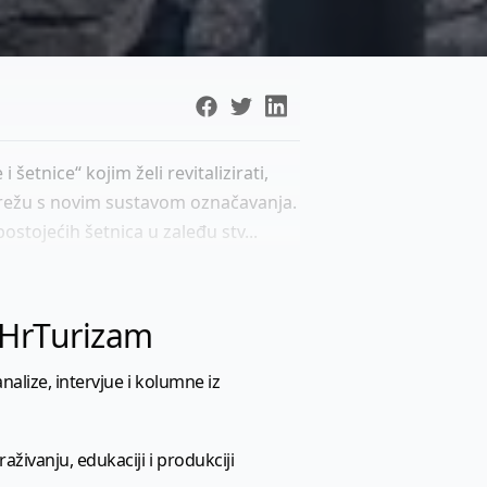
šetnice“ kojim želi revitalizirati,
u mrežu s novim sustavom označavanja.
ostojećih šetnica u zaleđu stv...
l HrTurizam
nalize, intervjue i kolumne iz
aživanju, edukaciji i produkciji