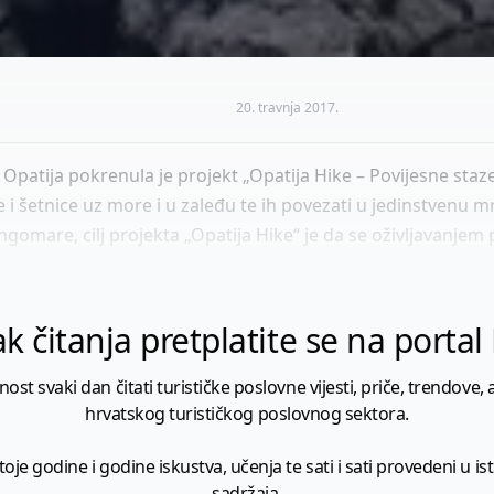
20. travnja 2017.
Opatija pokrenula je projekt „Opatija Hike – Povijesne staze i 
aze i šetnice uz more i u zaleđu te ih povezati u jedinstven
gomare, cilj projekta „Opatija Hike“ je da se oživljavanjem p
k čitanja pretplatite se na porta
 svaki dan čitati turističke poslovne vijesti, priče, trendove, a
hrvatskog turističkog poslovnog sektora.
je godine i godine iskustva, učenja te sati i sati provedeni u istr
sadržaja.