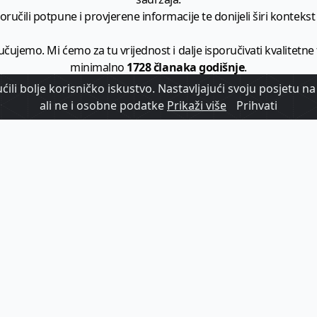
ručili potpune i provjerene informacije te donijeli širi kontekst t
učujemo. Mi ćemo za tu vrijednost i dalje isporučivati kvalitetne
minimalno
1728 članaka godišnje
.
ili bolje korisničko iskustvo. Nastavljajući svoju posjetu na 
zam - vaš izvor informacija iz poslovnog svijeta hrvatskog t
ali ne i osobne podatke
Prikaži više
Prihvati
etplatite se na sadržaj vodećeg turističkog b2b medija u Hrvatsk
Započni s
pretplatom
Već imate korisnički račun?
Prijavi se