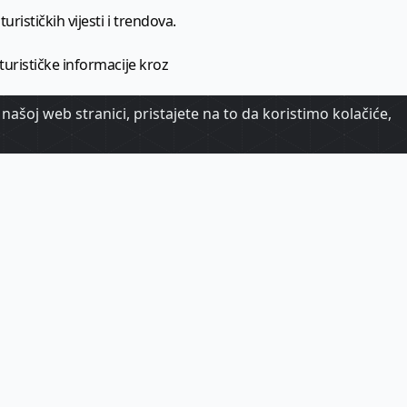
urističkih vijesti i trendova.
 turističke informacije kroz
našoj web stranici, pristajete na to da koristimo kolačiće,
urizma.
oj.