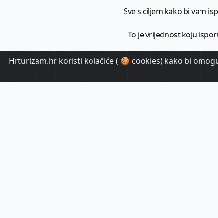
Sve s ciljem kako bi vam ispo
To je vrijednost koju ispor
Hrturizam.hr koristi kolačiće ( 🍪 cookies) kako bi omoguć
HrTuri
Pr