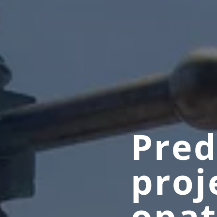
Pred
proj
opat