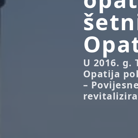
šetn
Opat
U 2016. g. 
Opatija po
– Povijesne
revitalizira