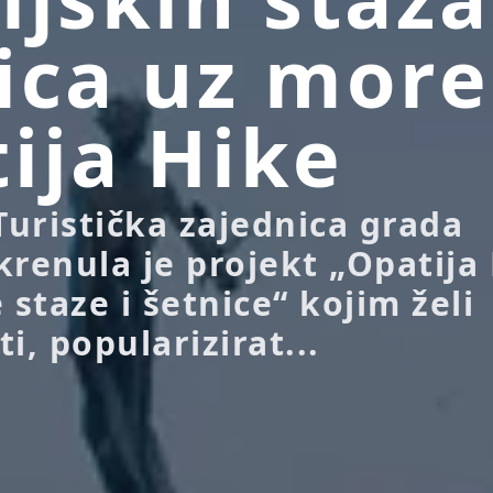
ica uz more
ija Hike
Turistička zajednica grada
krenula je projekt „Opatija
 staze i šetnice“ kojim želi
ti, popularizirat...