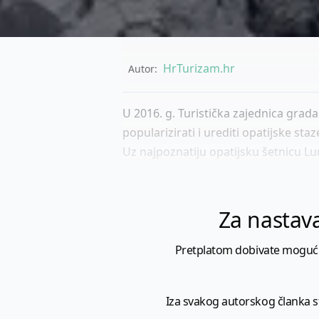
HrTurizam.hr
Autor:
U 2016. g. Turistička zajednica grada 
popularizirati i urediti opatijske st
Uz najpoznatiju opatijsku šetnicu Lun
Za nastava
Pretplatom dobivate mogućnost
Iza svakog autorskog članka sto