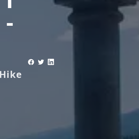
 -
 Hike