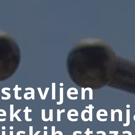
stavljen
ekt uređenj
ijskih staza