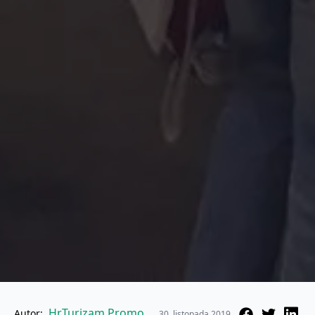
HrTurizam Promo
Autor:
30. listopada 2019.