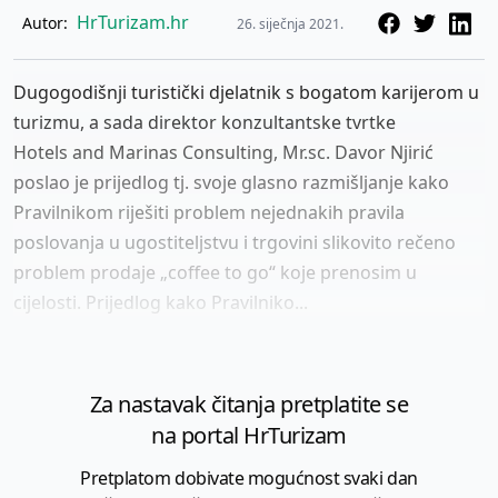
HrTurizam.hr
Autor:
26. siječnja 2021.
Dugogodišnji turistički djelatnik s bogatom karijerom u
turizmu, a sada direktor konzultantske tvrtke
Hotels and Marinas Consulting, Mr.sc. Davor Njirić
poslao je prijedlog tj. svoje glasno razmišljanje kako
Pravilnikom riješiti problem nejednakih pravila
poslovanja u ugostiteljstvu i trgovini slikovito rečeno
problem prodaje „coffee to go“ koje prenosim u
cijelosti. Prijedlog kako Pravilniko...
Za nastavak čitanja pretplatite se
na portal HrTurizam
Pretplatom dobivate mogućnost svaki dan