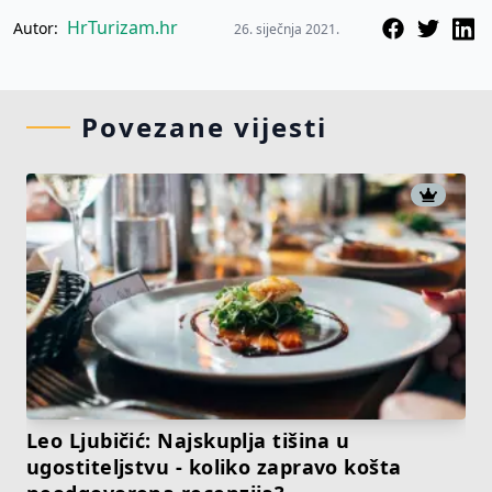
HrTurizam.hr
Autor:
26. siječnja 2021.
Povezane vijesti
Leo Ljubičić: Najskuplja tišina u
ugostiteljstvu - koliko zapravo košta