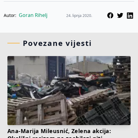
Goran Rihelj
Autor:
24. lipnja 2020.
Povezane vijesti
Ana-Marija Mileusnić, Zelena akcija: