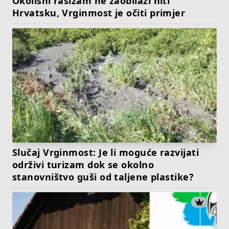
Okolišni rasizam ne zaobilazi niti
Hrvatsku, Vrginmost je očiti primjer
Slučaj Vrginmost: Je li moguće razvijati
održivi turizam dok se okolno
stanovništvo guši od taljene plastike?