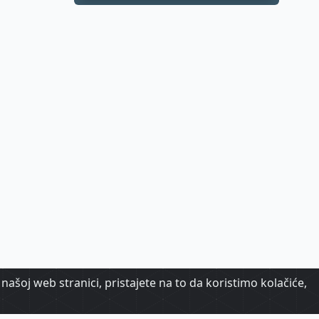
hrabrost, stav i -
akcija
našoj web stranici, pristajete na to da koristimo kolačiće,