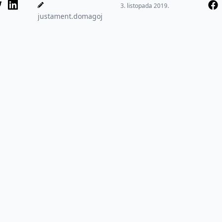
brojnih malih
3. listopada 2019.
avioprijevoznika,...
justament.domagoj