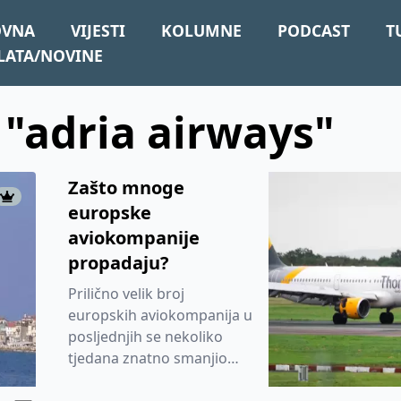
OVNA
VIJESTI
KOLUMNE
PODCAST
T
LATA/NOVINE
: "adria airways"
Zašto mnoge
europske
aviokompanije
propadaju?
Prilično velik broj
europskih aviokompanija u
posljednjih se nekoliko
tjedana znatno smanjio
zbog financijskih napora