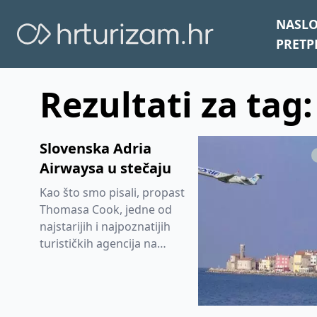
NASL
PRETP
Rezultati za tag
Slovenska Adria
Airwaysa u stečaju
Kao što smo pisali, propast
Thomasa Cook, jedne od
najstarijih i najpoznatijih
turističkih agencija na
svijetu, otvorilo je
Pandorinu kutiju te
doveo...