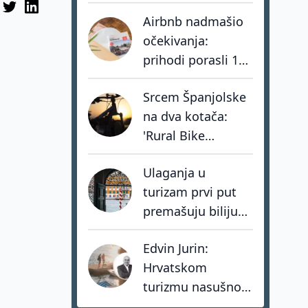
jednog od
Airbnb nadmašio
najvećih europskih
očekivanja:
low-cost
prihodi porasli 17
prijevoznika
posto, hoteli rastu
Srcem Španjolske
tri puta brže od
na dva kotača:
privatnog
'Rural Bike
smještaja
Conecta' spašava
Ulaganja u
sela kroz mit o
turizam prvi put
Don Quijoteu
premašuju bilijun
dolara: investitori
Edvin Jurin:
biraju destinacije s
Hrvatskom
dugoročnom
turizmu nasušno
vizijom
nedostaju