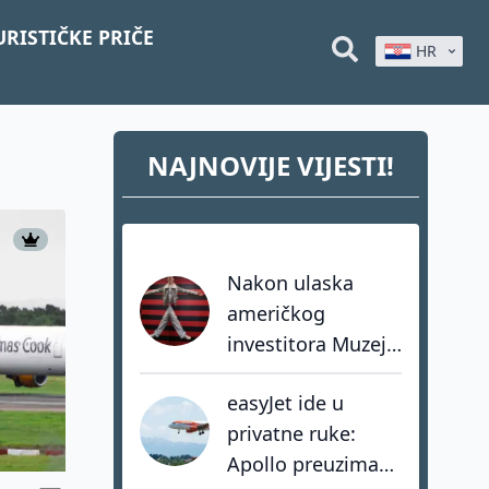
URISTIČKE PRIČE
HR
NAJNOVIJE VIJESTI!
Nakon ulaska
američkog
investitora Muzej
Iluzija ubrzava
easyJet ide u
razvoj vlastite
privatne ruke:
mreže muzeja
Apollo preuzima