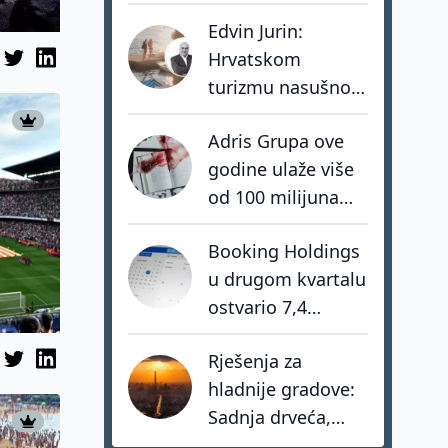
dolara: investitori
Edvin Jurin:
biraju destinacije s
Hrvatskom
dugoročnom
turizmu nasušno
vizijom
nedostaju
Adris Grupa ove
hrabrost, stav i -
godine ulaže više
akcija
od 100 milijuna
eura u turistički
Booking Holdings
portfelj
u drugom kvartalu
ostvario 7,4
milijarde dolara
Rješenja za
prihoda
hladnije gradove:
Sadnja drveća,
zeleni krovovi i