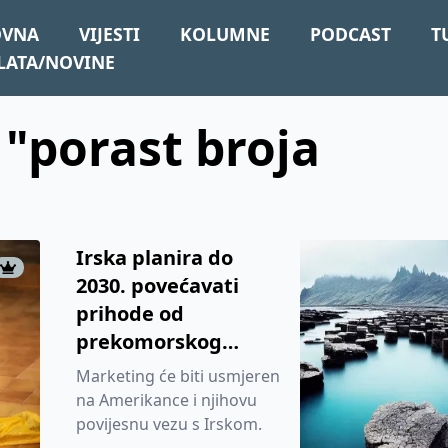
OVNA
VIJESTI
KOLUMNE
PODCAST
T
LATA/NOVINE
 "porast broja
Irska planira do
2030. povećavati
prihode od
prekomorskog
turizma za 5,6 posto
Marketing će biti usmjeren
godišnje
na Amerikance i njihovu
povijesnu vezu s Irskom.