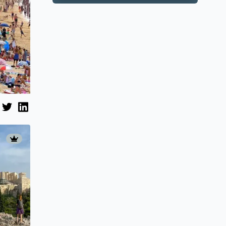
pametno hlađenje
zgrada