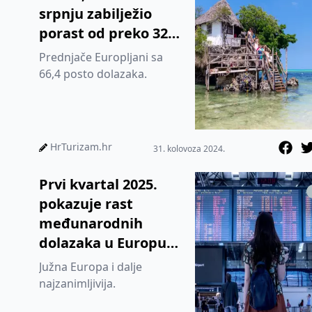
srpnju zabilježio
porast od preko 32
posto stranih turista
Prednjače Europljani sa
66,4 posto dolazaka.
HrTurizam.hr
31. kolovoza 2024.
Prvi kvartal 2025.
pokazuje rast
međunarodnih
dolazaka u Europu
od 4,9 posto
Južna Europa i dalje
najzanimljivija.