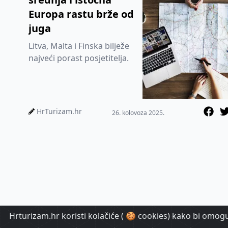
Europa rastu brže od
juga
Litva, Malta i Finska bilježe
najveći porast posjetitelja.
HrTurizam.hr
26. kolovoza 2025.
Hrturizam.hr koristi kolačiće ( 🍪 cookies) kako bi omoguć