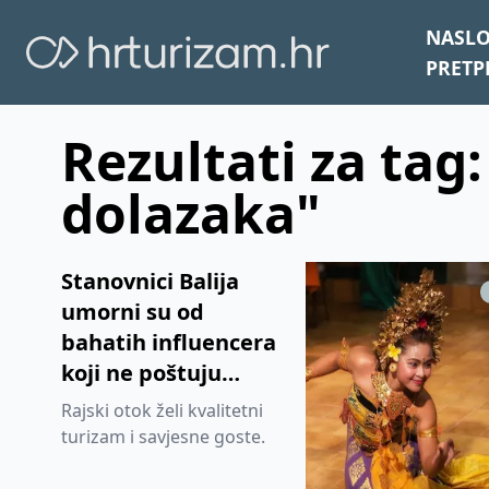
NASL
PRETP
Rezultati za tag:
dolazaka"
Stanovnici Balija
umorni su od
bahatih influencera
koji ne poštuju
lokalne ljude i
Rajski otok želi kvalitetni
njihovu kulturu
turizam i savjesne goste.