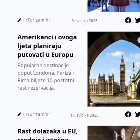
HrTurizam.hr
8. svibnja 2025.
Amerikanci i ovoga
ljeta planiraju
putovati u Europu
Popularne destinacije
poput Londona, Pariza i
Rima bilježe 10-postotni
rast rezervacija.
HrTurizam.hr
10. svibnja 2025.
Rast dolazaka u EU,
srednja i istočna