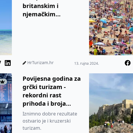
britanskim i
njemačkim
turistima, potaknuti
rast BDP-a
Španjolske na 2,4
posto
HrTurizam.hr
13. rujna 2024.
Povijesna godina za
grčki turizam -
rekordni rast
prihoda i broja
posjetitelja
Iznimno dobre rezultate
ostvario je i kruzerski
turizam.