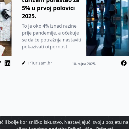
5% u prvoj polovici
2025.
To je oko 4% iznad razine
prije pandemije, a očekuje
se da će potražnja nastaviti
pokazivati otpornost.
HrTurizam.hr
10. rujna 2025.
ili bolje korisničko iskustvo. Nastavljajući svoju posjetu na 