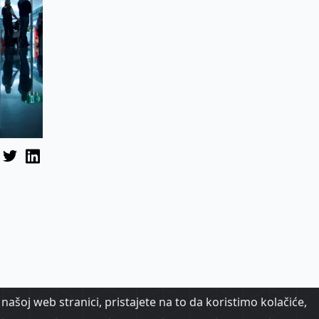
našoj web stranici, pristajete na to da koristimo kolačiće,