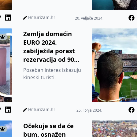
HrTurizam.hr
20. veljače 2024.
Zemlja domaćin
EURO 2024.
zabilježila porast
rezervacija od 90
posto u odnosu na
Poseban interes iskazuju
prošlu godinu
kineski turisti.
HrTurizam.hr
25. lipnja 2024.
Očekuje se da će
bum, osnažen