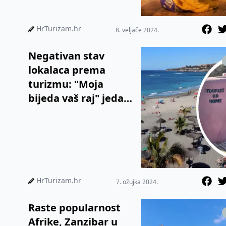
HrTurizam.hr
8. veljače 2024.
Negativan stav
lokalaca prema
turizmu: "Moja
bijeda vaš raj" jedan
je od grafita koji
dočekuju goste na
Kanarima
HrTurizam.hr
7. ožujka 2024.
Raste popularnost
Afrike, Zanzibar u