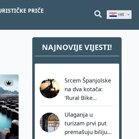
URISTIČKE PRIČE
HR
NAJNOVIJE VIJESTI!
Srcem Španjolske
na dva kotača:
'Rural Bike
Conecta' spašava
Ulaganja u
sela kroz mit o
turizam prvi put
Don Quijoteu
premašuju bilijun