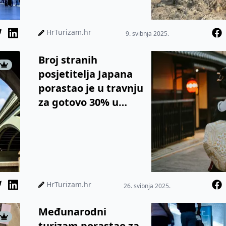
HrTurizam.hr
9. svibnja 2025.
Broj stranih
posjetitelja Japana
porastao je u travnju
za gotovo 30% u
odnosu na isto
razdoblje lani
HrTurizam.hr
26. svibnja 2025.
Međunarodni
turizam porastao za