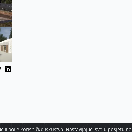
ili bolje korisničko iskustvo. Nastavljajući svoju posjetu na 