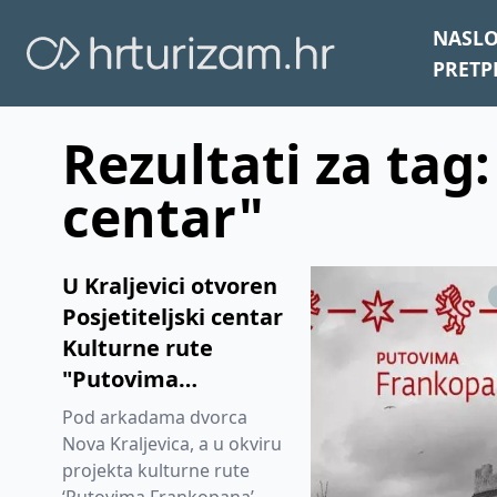
NASL
PRETP
Rezultati za tag:
centar"
U Kraljevici otvoren
Posjetiteljski centar
Kulturne rute
"Putovima
Frankopana
Pod arkadama dvorca
Nova Kraljevica, a u okviru
projekta kulturne rute