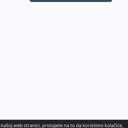
apartmana
našoj web stranici, pristajete na to da koristimo kolačiće,