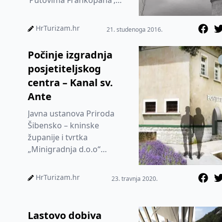
‘Putovima Frankopana’,
prigodnom svečanosti
otvoren je Posjetiteljs...
HrTurizam.hr
21. studenoga 2016.
Počinje izgradnja
posjetiteljskog
centra – Kanal sv.
Ante
Javna ustanova Priroda
Šibensko – kninske
županije i tvrtka
„Minigradnja d.o.o“
potpisali su jučer Ugovor
za radove na rekonstrukciji
HrTurizam.hr
23. travnja 2020.
zgrada po...
Lastovo dobiva