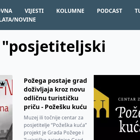
OVNA
VIJESTI
KOLUMNE
PODCAST
T
LATA/NOVINE
 "posjetiteljski
Požega postaje grad
doživljaja kroz novu
odličnu turističku
priču - Požešku kuću
Muzej ili točnije centar za
posjetitelje “Požeška kuća”
projekt je Grada Požege i