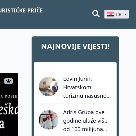
URISTIČKE PRIČE
HR
NAJNOVIJE VIJESTI!
Edvin Jurin:
Hrvatskom
turizmu nasušno
nedostaju
Adris Grupa ove
hrabrost, stav i -
godine ulaže više
akcija
od 100 milijuna