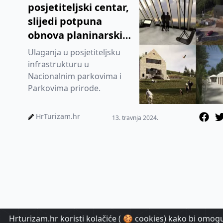
posjetiteljski centar,
slijedi potpuna
obnova planinarskih
domova na Risnjaku
Ulaganja u posjetiteljsku
i Velebitu
infrastrukturu u
Nacionalnim parkovima i
Parkovima prirode.
HrTurizam.hr
13. travnja 2024.
Hrturizam.hr koristi kolačiće ( 🍪 cookies) kako bi omoguć