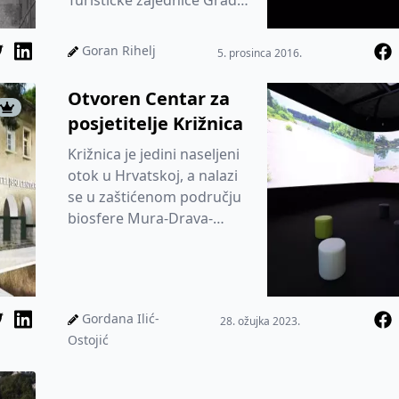
Turističke zajednice Grada
u kojemu će se gostima
predst...
Goran Rihelj
5. prosinca 2016.
Otvoren Centar za
posjetitelje Križnica
Križnica je jedini naseljeni
otok u Hrvatskoj, a nalazi
se u zaštićenom području
biosfere Mura-Drava-
Dunav
Gordana Ilić-
28. ožujka 2023.
Ostojić