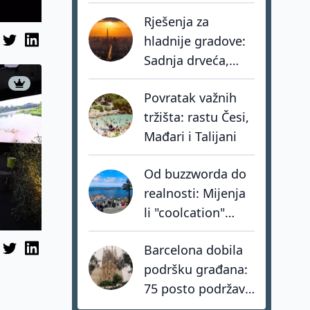
eura u turistički
Rješenja za
portfelj
hladnije gradove:
Sadnja drveća,
zeleni krovovi i
Povratak važnih
pametno hlađenje
tržišta: rastu Česi,
zgrada
Mađari i Talijani
Od buzzworda do
realnosti: Mijenja
li "coolcation"
stvarno turističku
Barcelona dobila
kartu Europe?
podršku građana:
75 posto podržava
zabranu turističkih