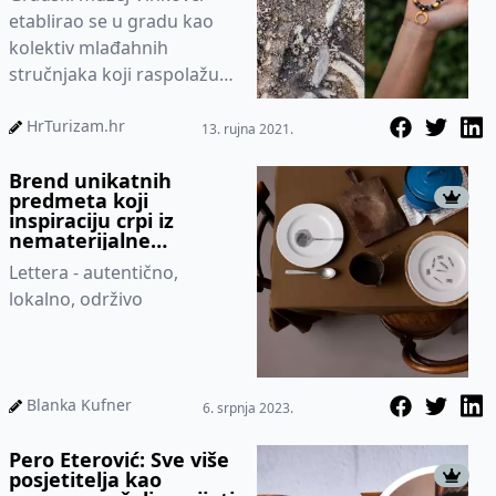
etablirao se u gradu kao
kolektiv mlađahnih
stručnjaka koji raspolažu
iznimnom dozom volje da
povijest najstarijega grada
HrTurizam.hr
13. rujna 2021.
u Eu...
Brend unikatnih
predmeta koji
inspiraciju crpi iz
nematerijalne
kulturne baštine. To je
Lettera - autentično,
dodana vrijednost
turizma
lokalno, održivo
Blanka Kufner
6. srpnja 2023.
Pero Eterović: Sve više
posjetitelja kao