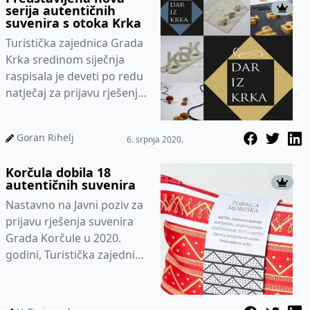
serija autentičnih
suvenira s otoka Krka
Turistička zajednica Grada
Krka sredinom siječnja
raspisala je deveti po redu
natječaj za prijavu rješenja
suvenira koji su nakon
izvršene selekcije...
Goran Rihelj
6. srpnja 2020.
Korčula dobila 18
autentičnih suvenira
Nastavno na Javni poziv za
prijavu rješenja suvenira
Grada Korčule u 2020.
godini, Turistička zajednica
Grada Korčule dodijelila je
certifikat Korčul...