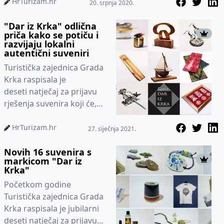
HrTurizam.hr
20. srpnja 2020.
"Dar iz Krka" odlična
priča kako se potiču i
razvijaju lokalni
autentični suveniri
Turistička zajednica Grada
Krka raspisala je
deseti natječaj za prijavu
rješenja suvenira koji će,
ukoliko zadovolje
propozicije natječaja,...
HrTurizam.hr
27. siječnja 2021.
Novih 16 suvenira s
markicom "Dar iz
Krka"
Početkom godine
Turistička zajednica Grada
Krka raspisala je jubilarni
deseti natječaj za prijavu