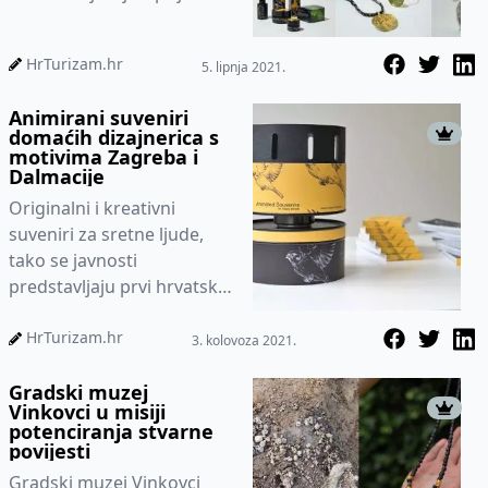
rješenja suvenira. O tome
kako je natječaj izvrsno...
HrTurizam.hr
5. lipnja 2021.
Animirani suveniri
domaćih dizajnerica s
motivima Zagreba i
Dalmacije
Originalni i kreativni
suveniri za sretne ljude,
tako se javnosti
predstavljaju prvi hrvatski
animirani suveniri koje su
osmislile i dizajnirale isku...
HrTurizam.hr
3. kolovoza 2021.
Gradski muzej
Vinkovci u misiji
potenciranja stvarne
povijesti
Gradski muzej Vinkovci