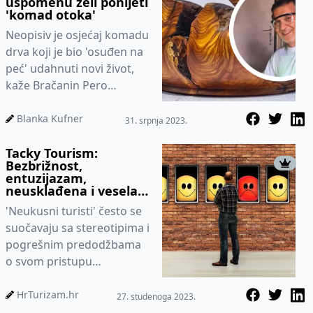
uspomenu želi ponijeti
'komad otoka'
Neopisiv je osjećaj komadu
drva koji je bio 'osuđen na
peć' udahnuti novi život,
kaže Bračanin Pero
Eterović.
Blanka Kufner
31. srpnja 2023.
Tacky Tourism:
Bezbrižnost,
entuzijazam,
neusklađena i vesela
odjeća, kič...
'Neukusni turisti' često se
suočavaju sa stereotipima i
pogrešnim predodžbama
o svom pristupu
putovanju.
HrTurizam.hr
27. studenoga 2023.