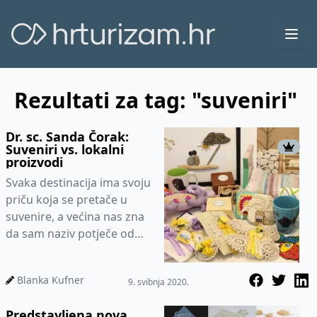
Ope
Rezultati za tag: "suveniri"
Dr. sc. Sanda Čorak:
Suveniri vs. lokalni
proizvodi
Svaka destinacija ima svoju
priču koja se pretače u
suvenire, a većina nas zna
da sam naziv potječe od
francuske riječi souvenir
koja znači sjećanje....
Blanka Kufner
9. svibnja 2020.
Predstavljena nova