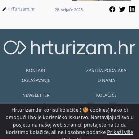
HrTurizam.hr
28. veljače 2025.
KONTAKT
ZAŠTITA PODATAKA
OGLAŠAVANJE
O NAMA
NEWSLETTER
KOLAČIĆI
UVJETI KORIŠTENJA
EN
HR
Hrturizam.hr koristi kolačiće ( 🍪 cookies) kako bi
omogućili bolje korisničko iskustvo. Nastavljajući svoju
© Copyright
posjetu na našoj web stranici, pristajete na to da
@ Created by
Prijavi se
2015.-2026.
koristimo kolačiće, ali ne i osobne podatke
Prikaži više
Morgan Code
Hrturizam.hr