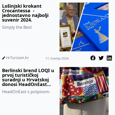
Lošinjski krokant
Crocantessa -
jednostavno najbolji
suvenir 2024.
Simply the Best
HrTurizam.hr
11. travnja 2024.
Berlinski brend LOQI u
prvoj turističkoj
suradnji u Hrvatskoj
donosi HeadOnEast
suvenire
HeadOnEast s potpisom.