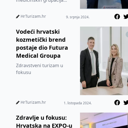
medicinskih grupacija
specijalizirana za
upravljanje i razvoj
HrTurizam.hr
9. srpnja 2024.
vrhunskih pol...
Vodeći hrvatski
kozmetički brend
postaje dio Futura
Medical Groupa
Zdravstveni turizam u
fokusu
HrTurizam.hr
1. listopada 2024.
Zdravlje u fokusu:
Hrvatska na EXPO-u