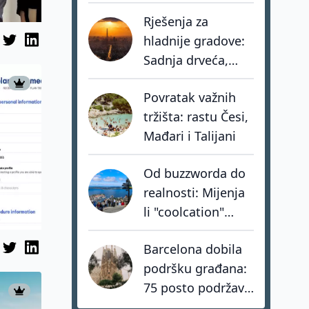
eura u turistički
Rješenja za
portfelj
hladnije gradove:
Sadnja drveća,
zeleni krovovi i
Povratak važnih
pametno hlađenje
tržišta: rastu Česi,
zgrada
Mađari i Talijani
Od buzzworda do
realnosti: Mijenja
li "coolcation"
stvarno turističku
Barcelona dobila
kartu Europe?
podršku građana:
75 posto podržava
zabranu turističkih