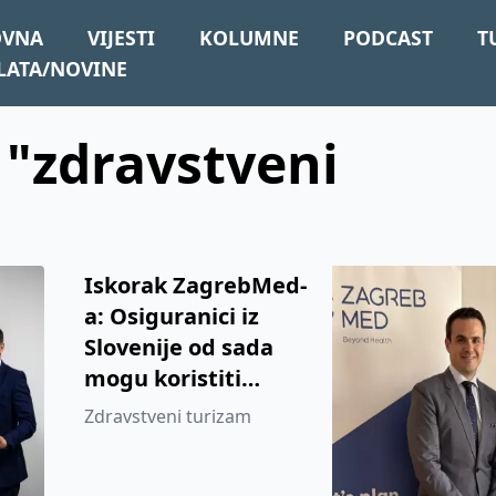
OVNA
VIJESTI
KOLUMNE
PODCAST
T
LATA/NOVINE
: "zdravstveni
Iskorak ZagrebMed-
a: Osiguranici iz
Slovenije od sada
mogu koristiti
medicinske usluge u
Zdravstveni turizam
Zagrebu