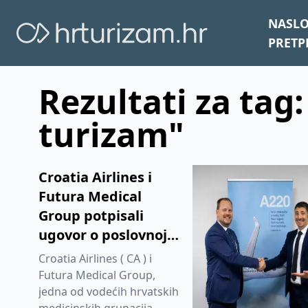
NASL
PRETP
Rezultati za tag
turizam"
Croatia Airlines i
Futura Medical
Group potpisali
ugovor o poslovnoj
suradnji
Croatia Airlines ( CA ) i
Futura Medical Group,
jedna od vodećih hrvatskih