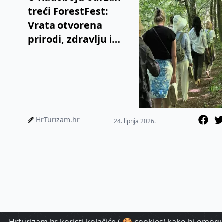
treći ForestFest:
Vrata otvorena
prirodi, zdravlju i
održivom turizmu
HrTurizam.hr
24. lipnja 2026.
Hrturizam.hr koristi kolačiće ( 🍪 cookies) kako bi omoguć