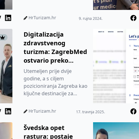
HrTurizam.hr
9. rujna 2024.
Digitalizacija
zdravstvenog
turizma: ZagrebMed
ostvario preko
200.000 korisnika u
Utemeljen prije dvije
dvije godine
godine, a s ciljem
pozicioniranja Zagreba kao
ključne destinacije za
zdravstveni turizam,
ZagrebMed je postao
HrTurizam.hr
17. travnja 2025.
ozbiljan alat za s...
Švedska opet
rastura: postaje