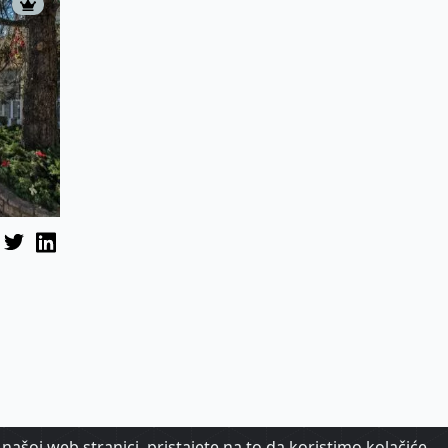
našoj web stranici, pristajete na to da koristimo kolačiće,