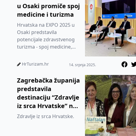
u Osaki promiče spoj
medicine i turizma
Hrvatska na EXPO 2025 u
Osaki predstavila
potencijale zdravstvenog
turizma - spoj medicine,
inovacija i prirodnog
okruženja
HrTurizam.hr
14. srpnja 2025.
Zagrebačka županija
predstavila
destinaciju “Zdravlje
iz srca Hrvatske” na
sajmu TTG Travel
Zdravlje iz srca Hrvatske.
Experience u
Riminiju