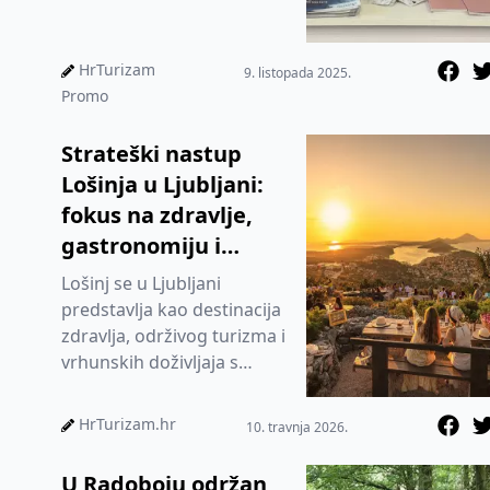
HrTurizam
9. listopada 2025.
Promo
Strateški nastup
Lošinja u Ljubljani:
fokus na zdravlje,
gastronomiju i
outdoor ponudu
Lošinj se u Ljubljani
predstavlja kao destinacija
zdravlja, održivog turizma i
vrhunskih doživljaja s
ciljem jačanja pozicije na
slovenskom tržištu.
HrTurizam.hr
10. travnja 2026.
U Radoboju održan