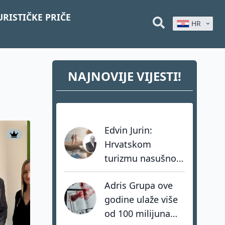
URISTIČKE PRIČE
HR
NAJNOVIJE VIJESTI!
Edvin Jurin:
Hrvatskom
turizmu nasušno
nedostaju
Adris Grupa ove
hrabrost, stav i -
godine ulaže više
akcija
od 100 milijuna