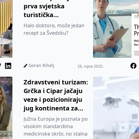
prva svjetska
turistička
destinacija „na
Halo doktore, može jedan
recept“
recept za Švedsku?
Goran Rihelj
26. rujna 2025.
Zdravstveni turizam:
Grčka i Cipar jačaju
veze i pozicioniraju
jug kontinenta za
globalni rast
Južna Europa je poznata po
visokim standardima
medicinske skrbi, no stalna