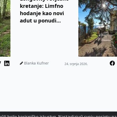
kretanje: Limfno
hodanje kao novi
adut u ponudi
luksuznih resorta
Blanka Kufner
24. srpnja 2026.
ili bolje korisničko iskustvo. Nastavljajući svoju posjetu na 