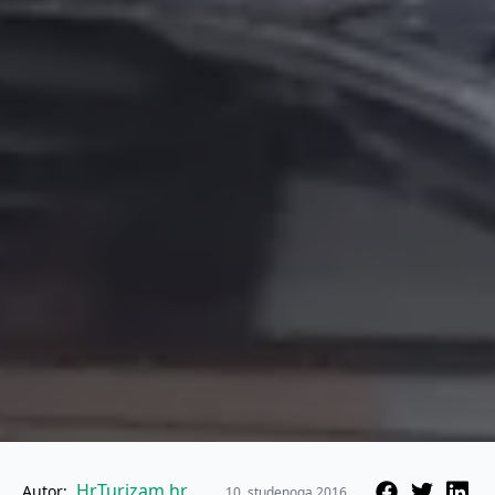
HrTurizam.hr
Autor:
10. studenoga 2016.