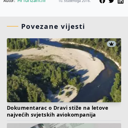
HrTurizam.hr
Autor:
10. studenoga 2016.
Povezane vijesti
Dokumentarac o Dravi stiže na letove
najvećih svjetskih aviokompanija