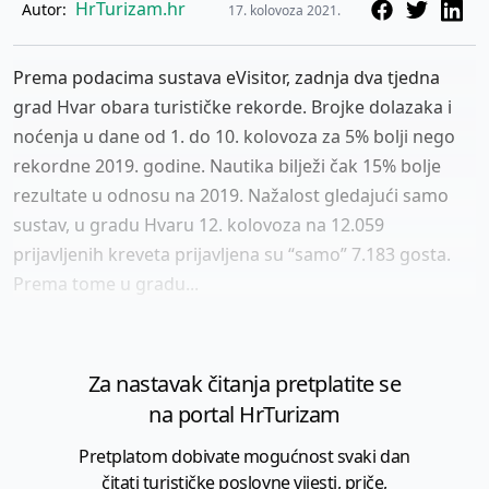
HrTurizam.hr
Autor:
17. kolovoza 2021.
Prema podacima sustava eVisitor, zadnja dva tjedna
grad Hvar obara turističke rekorde. Brojke dolazaka i
noćenja u dane od 1. do 10. kolovoza za 5% bolji nego
rekordne 2019. godine. Nautika bilježi čak 15% bolje
rezultate u odnosu na 2019. Nažalost gledajući samo
sustav, u gradu Hvaru 12. kolovoza na 12.059
prijavljenih kreveta prijavljena su “samo” 7.183 gosta.
Prema tome u gradu...
Za nastavak čitanja pretplatite se
na portal HrTurizam
Pretplatom dobivate mogućnost svaki dan
čitati turističke poslovne vijesti, priče,