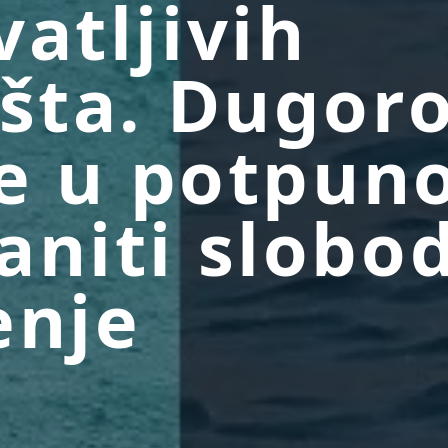
vatljivih
išta. Dugor
 je u potpun
aniti slobo
enje