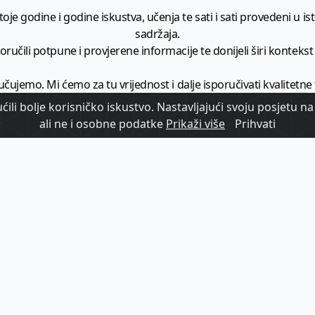
je godine i godine iskustva, učenja te sati i sati provedeni u istr
sadržaja.
ručili potpune i provjerene informacije te donijeli širi kontekst t
učujemo. Mi ćemo za tu vrijednost i dalje isporučivati kvalitetne
minimalno
1728 članaka godišnje
.
ili bolje korisničko iskustvo. Nastavljajući svoju posjetu na 
ali ne i osobne podatke
Prikaži više
Prihvati
zam - vaš izvor informacija iz poslovnog svijeta hrvatskog t
etplatite se na sadržaj vodećeg turističkog b2b medija u Hrvatsk
Započni s
pretplatom
Već imate korisnički račun?
Prijavi se