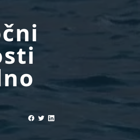
očni
osti
dno