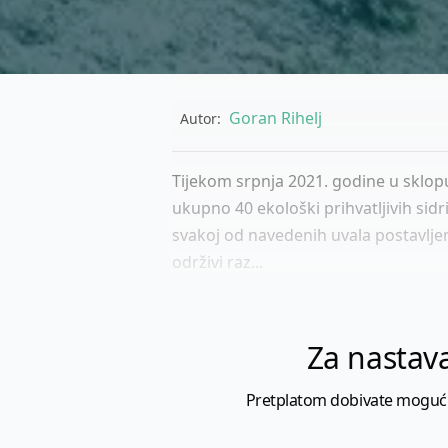
Goran Rihelj
Autor:
Tijekom srpnja 2021. godine u sklopu
ukupno 40 ekološki prihvatljivih sidr
svakoj od navedenih uvala postavljen
održivi raz...
Za nastava
Pretplatom dobivate mogućnost