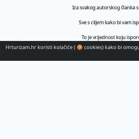
Iza svakog autorskog članka sto
Sve s ciljem kako bi vam ispo
To je vrijednost koju ispor
Hrturizam.hr koristi kolačiće ( 🍪 cookies) kako bi omoguć
HrTuri
Pr