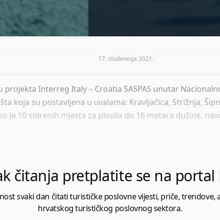
17. studenoga 2021.
 projekta Interreg Italy – Croatia SASPAS unutar Nacionaln
išta koja su postavljena u uvalama: Kravljačica, Strižnja, Š
o je 10 sidrenih mjesta za plovila do 16 metara dužine, navo
k čitanja pretplatite se na porta
 svaki dan čitati turističke poslovne vijesti, priče, trendove, a
hrvatskog turističkog poslovnog sektora.