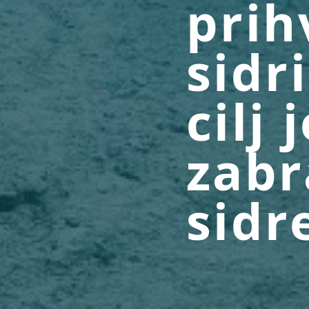
prih
sidr
cilj
zabr
sidr