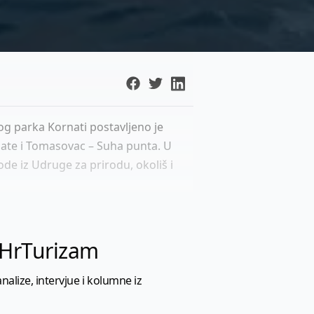
og parka Kornati postavljeno je
ipnate i Tomasovac – Suha punta. U
de iz Udruge za prirodu, okoliš i
l HrTurizam
nalize, intervjue i kolumne iz