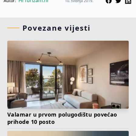
HrTurizam.hr
Autor:
10. svibnja 2019.
Povezane vijesti
Valamar u prvom polugodištu povećao
prihode 10 posto