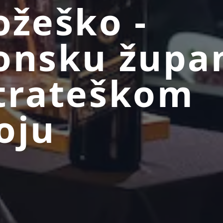
ožeško -
onsku župa
trateškom
oju