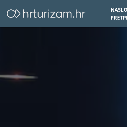
NASL
PRETP