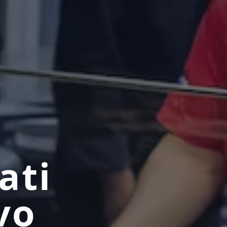
ati
vo