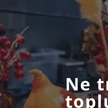
Ne t
topl