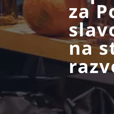
za P
slav
na s
razv