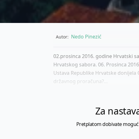
Nedo Pinezić
Autor:
02.prosinca 2016. godine Hrvatski s
Hrvatskog sabora. 06. Prosinca 2016.
Ustava Republike Hrvatske donijela 
državnog proračuna?...
Za nastava
Pretplatom dobivate mogućnost