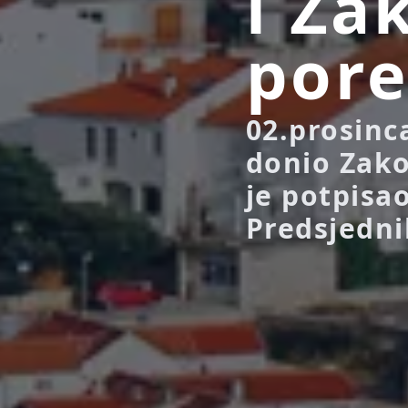
i Za
por
02.prosinc
donio Zako
je potpisa
Predsjedni