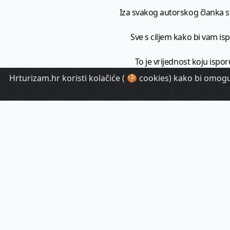
Iza svakog autorskog članka sto
Sve s ciljem kako bi vam ispo
To je vrijednost koju ispor
Hrturizam.hr koristi kolačiće ( 🍪 cookies) kako bi omoguć
HrTuri
Pr