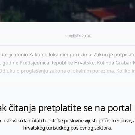
1. veljače 2018.
abor je donio Zakon o lokalnim porezima. Zakon je potpisao
 godine Predsjednica Republike Hrvatske, Kolinda Grabar Ki
Odluku o proglašenju zakona o lokalnim porezima. Koliko i
k čitanja pretplatite se na porta
 svaki dan čitati turističke poslovne vijesti, priče, trendove, a
hrvatskog turističkog poslovnog sektora.