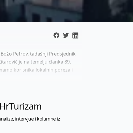
 Božo Petrov, tadašnji Predsjednik
tarović je na temelju članka 89.
mamo korisnika lokalnih poreza i
l HrTurizam
nalize, intervjue i kolumne iz