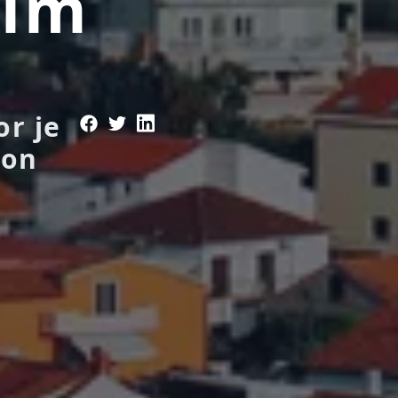
nim
or je
kon