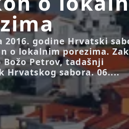
kon o lokal
ezima
a 2016. godine Hrvatski sab
n o lokalnim porezima. Za
o Božo Petrov, tadašnji
k Hrvatskog sabora. 06....