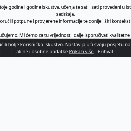
je godine i godine iskustva, učenja te sati i sati provedeni u istr
sadržaja.
ručili potpune i provjerene informacije te donijeli širi kontekst t
učujemo. Mi ćemo za tu vrijednost i dalje isporučivati kvalitetne
minimalno
1728 članaka godišnje
.
ili bolje korisničko iskustvo. Nastavljajući svoju posjetu na 
ali ne i osobne podatke
Prikaži više
Prihvati
zam - vaš izvor informacija iz poslovnog svijeta hrvatskog t
etplatite se na sadržaj vodećeg turističkog b2b medija u Hrvatsk
Započni s
pretplatom
Već imate korisnički račun?
Prijavi se