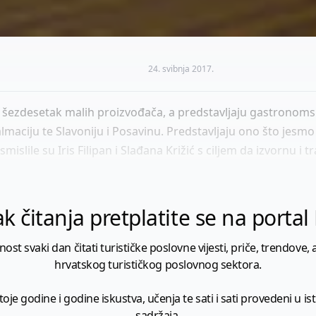
24. svibnja 2017.
ezdesetak malih proizvođača, a predstavljaju gastronomske
 Dalmaciju te Slavoniju i Posavinu. Predstavljaju ono što jes
smislile su Iris Filipan i Slađana Križić s ciljem da izvornu i 
k čitanja pretplatite se na porta
 svaki dan čitati turističke poslovne vijesti, priče, trendove, a
hrvatskog turističkog poslovnog sektora.
je godine i godine iskustva, učenja te sati i sati provedeni u istr
sadržaja.