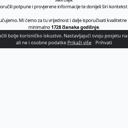
ručili potpune i provjerene informacije te donijeli širi kontekst t
učujemo. Mi ćemo za tu vrijednost i dalje isporučivati kvalitetne
minimalno
1728 članaka godišnje
.
ili bolje korisničko iskustvo. Nastavljajući svoju posjetu na 
zam - vaš izvor informacija iz poslovnog svijeta hrvatskog t
ali ne i osobne podatke
Prikaži više
Prihvati
etplatite se na sadržaj vodećeg turističkog b2b medija u Hrvatsk
Započni s
pretplatom
Već imate korisnički račun?
Prijavi se