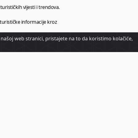
urističkih vijesti i trendova.
 turističke informacije kroz
našoj web stranici, pristajete na to da koristimo kolačiće,
urizma.
oj.