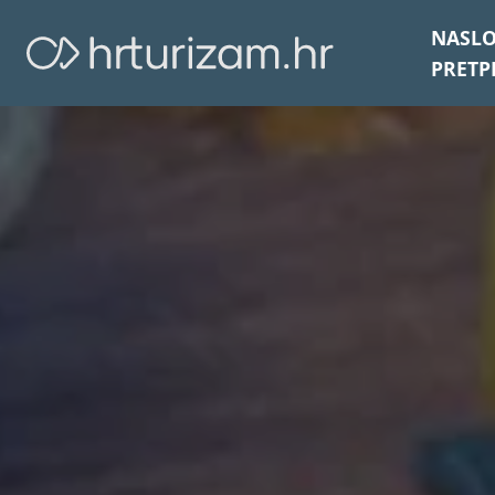
NASL
PRETP