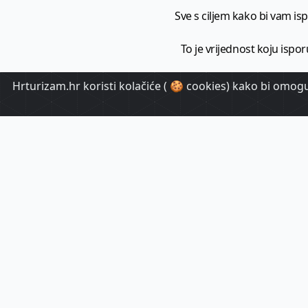
Sve s ciljem kako bi vam ispo
To je vrijednost koju ispor
Hrturizam.hr koristi kolačiće ( 🍪 cookies) kako bi omoguć
HrTuri
Pr