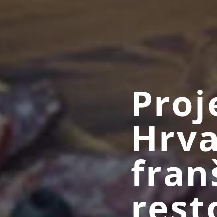
Proj
Hrva
fran
rest