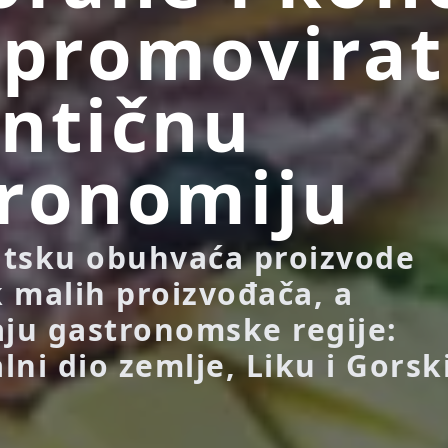
 promovirat
ntičnu
ronomiju
atsku obuhvaća proizvode
 malih proizvođača, a
aju gastronomske regije:
ni dio zemlje, Liku i Gorsk