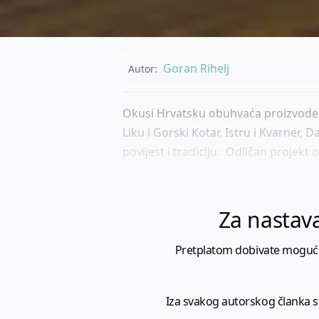
Goran Rihelj
Autor:
Okusi Hrvatsku obuhvaća proizvode š
Liku i Gorski Kotar, Istru i Kvarner,
povijest i tradiciju. Odličan projekt o
Za nastava
Pretplatom dobivate mogućnost
Iza svakog autorskog članka sto