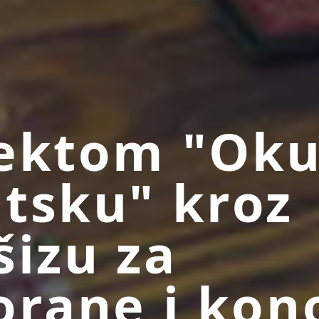
ektom "Oku
tsku" kroz
šizu za
orane i kon