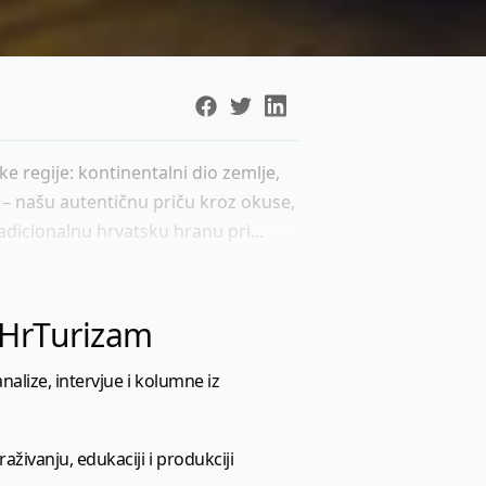
 regije: kontinentalni dio zemlje,
mo – našu autentičnu priču kroz okuse,
tradicionalnu hrvatsku hranu pri...
l HrTurizam
nalize, intervjue i kolumne iz
aživanju, edukaciji i produkciji