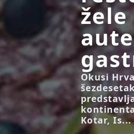
žele
aute
gast
Okusi Hrv
šezdesetak
predstavlj
kontinental
Kotar, Is...