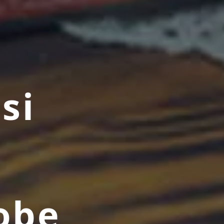
si
obe