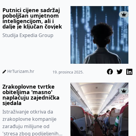
Putnici cijene sadržaj
poboljšan umjetnom
inteligencijom, ali i
dalje je ključan čovjek
Studija Expedia Group
HrTurizam.hr
19. prosinca 2025.
Zrakoplovne tvrtke
obiteljima 'masno'
naplaćuju zajednička
sjedala
Istraživanje otkriva da
zrakoplovne kompanije
zarađuju milijune od
'stresa zbog podijeljenih