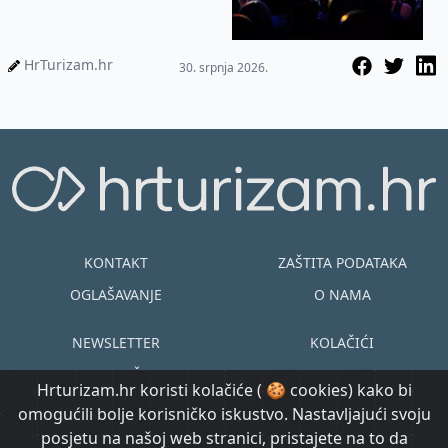
HrTurizam.hr
30. srpnja 2026.
KONTAKT
ZAŠTITA PODATAKA
OGLAŠAVANJE
O NAMA
NEWSLETTER
KOLAČIĆI
UVJETI KORIŠTENJA
EN
HR
Hrturizam.hr koristi kolačiće ( 🍪 cookies) kako bi
omogućili bolje korisničko iskustvo. Nastavljajući svoju
© Copyright
posjetu na našoj web stranici, pristajete na to da
@ Created by
Prijavi se