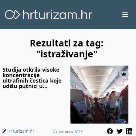
Ope
Rezultati za tag:
"istraživanje"
Studija otkrila visoke
koncentracije
ultrafinih čestica koje
udišu putnici u
zrakoplovu
HrTurizam.hr
20. prosinca 2025.