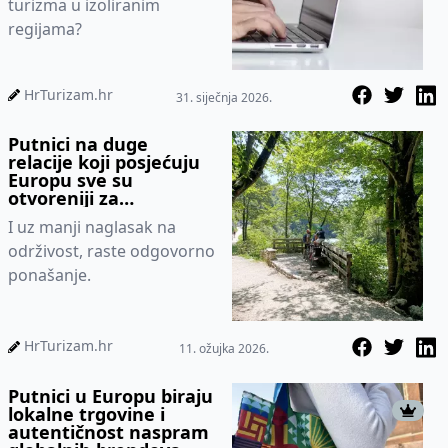
turizma u izoliranim
regijama?
HrTurizam.hr
31. siječnja 2026.
Putnici na duge
relacije koji posjećuju
Europu sve su
otvoreniji za
odgovorna putovanja
I uz manji naglasak na
održivost, raste odgovorno
ponašanje.
HrTurizam.hr
11. ožujka 2026.
Putnici u Europu biraju
lokalne trgovine i
autentičnost naspram