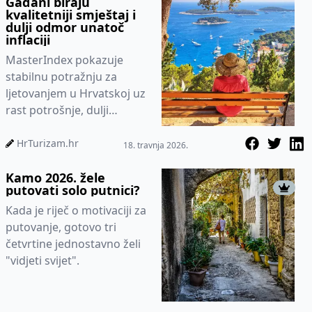
Gađani biraju
kvalitetniji smještaj i
dulji odmor unatoč
inflaciji
MasterIndex pokazuje
stabilnu potražnju za
ljetovanjem u Hrvatskoj uz
rast potrošnje, dulji
boravak i veći fokus na
kvalitetu smještaja.
HrTurizam.hr
18. travnja 2026.
Kamo 2026. žele
putovati solo putnici?
Kada je riječ o motivaciji za
putovanje, gotovo tri
četvrtine jednostavno želi
"vidjeti svijet".