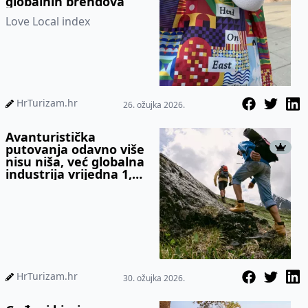
globalnih brendova
Love Local index
HrTurizam.hr
26. ožujka 2026.
Avanturistička
putovanja odavno više
nisu niša, već globalna
industrija vrijedna 1,16
bilijuna dolara
HrTurizam.hr
30. ožujka 2026.