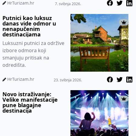
HrTurizam.hr
7. svibnja 2026.
Putnici kao luksuz
danas vide odmor u
nenapučenim
destinacijama
Luksuzni putnici za održive
izbore odmora koji
smanjuju pritisak na
odredišta.
HrTurizam.hr
23. svibnja 2026.
Novo istraživanje:
Velike manifestacije
pune blagajne
destinacija