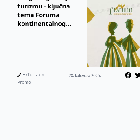
turizmu - ključna
tema Foruma
kontinentalnog
turizma Hrvatske u
Vinkovcima
HrTurizam
28. kolovoza 2025.
Promo