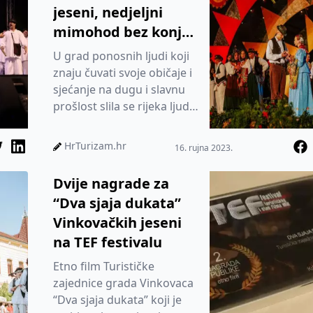
jeseni, nedjeljni
mimohod bez konja i
zaprega
U grad ponosnih ljudi koji
znaju čuvati svoje običaje i
sjećanje na dugu i slavnu
prošlost slila se rijeka ljudi
iz svih krajeva Hrvatske i
inozemstva
HrTurizam.hr
16. rujna 2023.
Dvije nagrade za
“Dva sjaja dukata”
Vinkovačkih jeseni
na TEF festivalu
Etno film Turističke
zajednice grada Vinkovaca
“Dva sjaja dukata” koji je