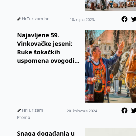
puni, ulicama se gotovo
nije moglo proći, što p...
HrTurizam.hr
18. rujna 2023.
Najavljene 59.
Vinkovačke jeseni:
Ruke šokačkih
uspomena ovogodišnja
su tema
manifestacije
HrTurizam
20. kolovoza 2024.
Promo
Snaga događanja u