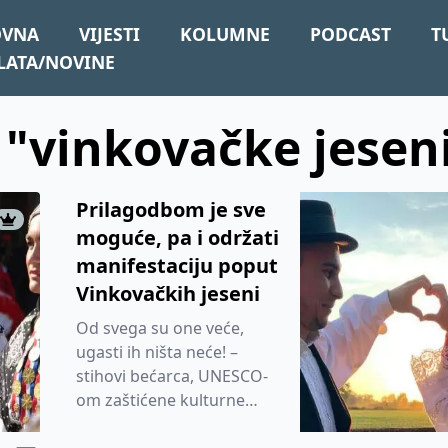
OVNA
VIJESTI
KOLUMNE
PODCAST
T
LATA/NOVINE
: "vinkovačke jesen
Prilagodbom je sve
moguće, pa i održati
manifestaciju poput
Vinkovačkih jeseni
Od svega su one veće,
ugasti ih ništa neće! –
stihovi bećarca, UNESCO-
om zaštićene kulturne
baštine, koji najboje