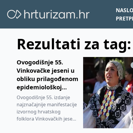
NASL
PRETP
Rezultati za tag
Ovogodišnje 55.
Vinkovačke jeseni u
obliku prilagođenom
epidemiološkoj
situaciji
Ovogodišnje 55. izdanje
najznačajnije manifestacije
izvornog hrvatskog
folklora Vinkovačkih jeseni
održat će se u malo