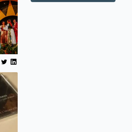
razvoja
Zagrebačke
županije