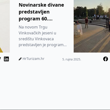
Novinarske divane
predstavljen
program 60.
Vinkovačkih jeseni
Na novom Trgu
Vinkovačkih jeseni u
središtu Vinkovaca
predstavljen je program
jubilarnih 60. Vinkovačkih
jeseni
HrTurizam.hr
5. rujna 2025.