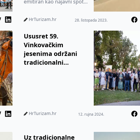
emitiran kao najavni spot
za ovogodišnje 58.
Vinkovačke
HrTurizam.hr
28. listopada 2023.
jeseni nagrađen je n...
Ususret 59.
Vinkovačkim
jesenima održani
tradicionalni
Novinarski divani
HrTurizam.hr
12. rujna 2024.
Uz tradicionalne