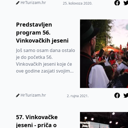
drugačijem izdanju.
HrTurizam.hr
25. kolovoza 2020.
Planira...
Predstavljen
program 56.
Vinkovačkih jeseni
Još samo osam dana ostalo
je do početka 56.
Vinkovačkih jeseni koje će
ove godine zasjati svojim
starim sjajem. Ponovno će
kroz deset dana
Vinkovačke...
HrTurizam.hr
2. rujna 2021.
57. Vinkovačke
jeseni - priča o