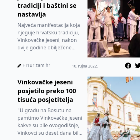
tradiciji i baštini se
nastavlja
Najveća manifestacija koja
njeguje hrvatsku tradiciju,
Vinkovačke jeseni, nakon
dvije godine obilježene
pandemijom, ponovno će
zasjati punim sjajom
HrTurizam.hr
10. rujna 2022.
Vinkovačke jeseni
posjetilo preko 100
tisuća posjetitelja
"U gradu na Bosutu na
pamtimo Vinkovačke jeseni
kakve su bile ovogodišnje,
Vinkovci su deset dana bili