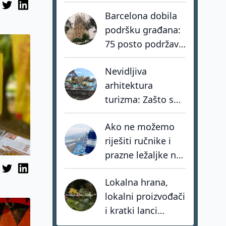
stvarno turističku
Barcelona dobila
kartu Europe?
podršku građana:
75 posto podržava
zabranu turističkih
Nevidljiva
apartmana
arhitektura
turizma: Zašto su
nacionalni sustavi
Ako ne možemo
važniji od novih
riješiti ručnike i
atrakcija?
prazne ležaljke na
plažama, o
Lokalna hrana,
kakvom
lokalni proizvođači
upravljanju uopće
i kratki lanci
pričamo?
opskrbe: smjer