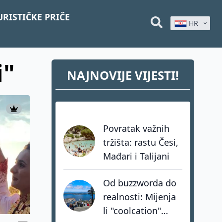
URISTIČKE PRIČE
HR
i"
NAJNOVIJE VIJESTI!
Povratak važnih
tržišta: rastu Česi,
Mađari i Talijani
Od buzzworda do
realnosti: Mijenja
li "coolcation"