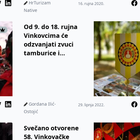
opisuju ovogodišnje
HrTurizam
16. rujna 2020.
izdanje m...
Native
Od 9. do 18. rujna
Vinkovcima će
odzvanjati zvuci
tamburice i
pocikivanje snaša
Gordana Ilić-
29. lipnja 2022.
Ostojić
Svečano otvorene
58. Vinkovačke