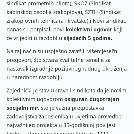
sindikat prometnih pilota), SKOZ (Sindikat
kabinskog osoblja zrakoplova), SZTH (Sindikat
zrakoplovnih tehničara Hrvatske) i Novi sindikat,
danas su potpisali novi
kolektivni ugovor
koji
će vrijediti u razdoblju
sljedećih 5 godina.
Na taj način su uspješno završili višemjesečni
pregovori, što stvara kvalitetne temelje za
nastavak izgradnje pozitivnog radnog okruženja
u narednom razdoblju.
Zajednički je stav Uprave i sindikata da je novim
kolektivnim ugovorom
osiguran
dugotrajan
socijalni mir,
što je važna pretpostavka
zadovoljstva zaposlenika u uvjetima provedbe
najvažnijeg projekta u 35-godišnjoj povijesti
tvrtke – obnove cjelokupne flote do 2027.