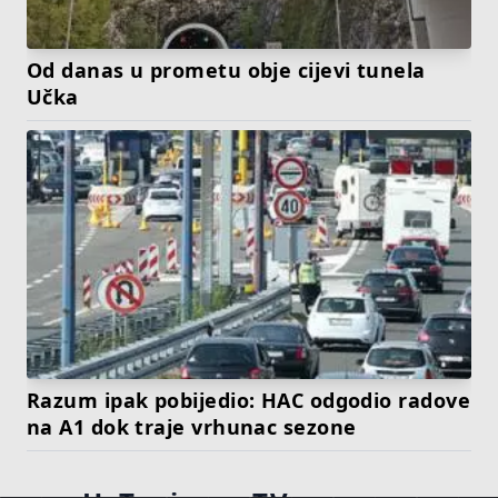
Od danas u prometu obje cijevi tunela
Učka
Razum ipak pobijedio: HAC odgodio radove
na A1 dok traje vrhunac sezone