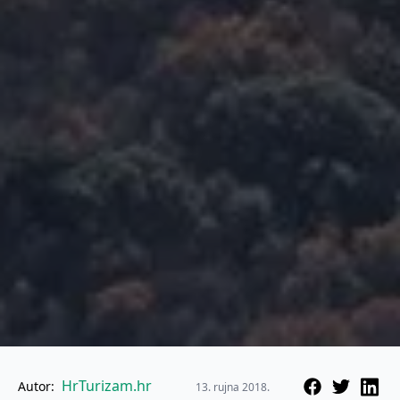
HrTurizam.hr
Autor:
13. rujna 2018.