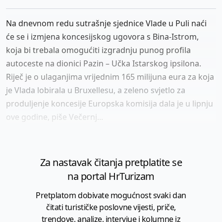
Na dnevnom redu sutrašnje sjednice Vlade u Puli naći
će se i izmjena koncesijskog ugovora s Bina-Istrom,
koja bi trebala omogućiti izgradnju punog profila
autoceste na dionici Pazin – Učka Istarskog ipsilona.
Riječ je o ulaganjima vrijednim 165 milijuna eura za koja
je Vlada lobirala u Bruxellesu, a zeleno svjetlo za
produljenje koncesije Europska komisija dala je u lipnju
ove godine, piše Večernj...
Za nastavak čitanja pretplatite se
na portal HrTurizam
Pretplatom dobivate mogućnost svaki dan
čitati turističke poslovne vijesti, priče,
trendove, analize, intervjue i kolumne iz