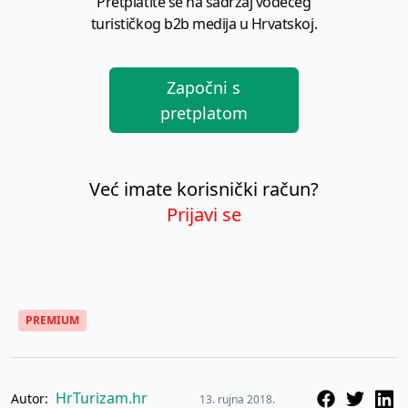
Pretplatite se na sadržaj vodećeg
turističkog b2b medija u Hrvatskoj.
Započni s
pretplatom
Već imate korisnički račun?
Prijavi se
PREMIUM
HrTurizam.hr
Autor:
13. rujna 2018.