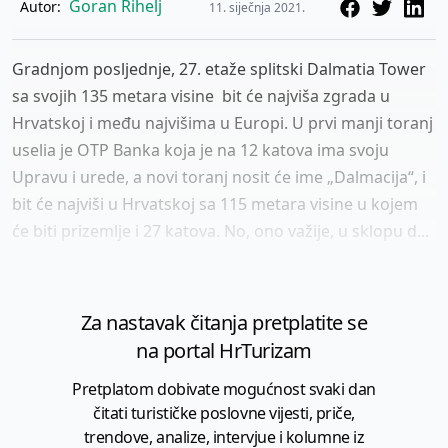
Goran Rihelj
Autor:
11. siječnja 2021.
Gradnjom posljednje, 27. etaže splitski Dalmatia Tower
sa svojih 135 metara visine bit će najviša zgrada u
Hrvatskoj i među najvišima u Europi. U prvi manji toranj
uselia je OTP Banka koja je na 12 katova ima svoju
Upravu i urede, a novi toranj nosit će ime „Dalmacija“, i
bit će najviši u Hrvatskoj sa 115 metara visine u kojem
će biti prizemlje i 27 katova. No, ono važije, u sklopu d...
Za nastavak čitanja pretplatite se
na portal HrTurizam
Pretplatom dobivate mogućnost svaki dan
čitati turističke poslovne vijesti, priče,
trendove, analize, intervjue i kolumne iz