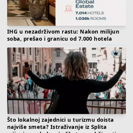
IHG u nezadrživom rastu: Nakon milijun
soba, prešao i granicu od 7.000 hotela
Što lokalnoj zajednici u turizmu doista
najviše smeta? Istraživanje iz Splita