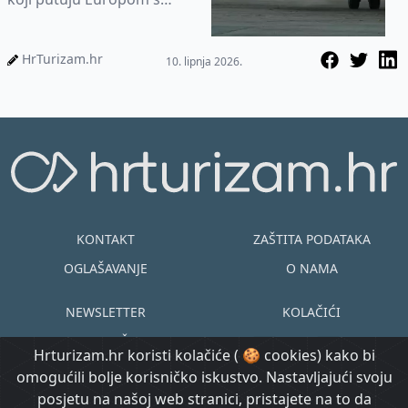
kućnim ljubimcima.
HrTurizam.hr
10. lipnja 2026.
KONTAKT
ZAŠTITA PODATAKA
OGLAŠAVANJE
O NAMA
NEWSLETTER
KOLAČIĆI
UVJETI KORIŠTENJA
EN
HR
Hrturizam.hr koristi kolačiće ( 🍪 cookies) kako bi
omogućili bolje korisničko iskustvo. Nastavljajući svoju
© Copyright
posjetu na našoj web stranici, pristajete na to da
@ Created by
Prijavi se