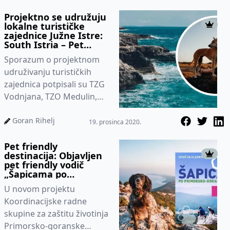
2020. godinu održ...
Projektno se udružuju
lokalne turističke
zajednice Južne Istre:
South Istria – Pet
Friendly destinacija
Sporazum o projektnom
među prvim
zajedničkim
udruživanju turističkih
projektima
zajednica potpisali su TZG
Vodnjana, TZO Medulin,
TZO Fažana, TZO Ližnjana,
TZO Marčane i TZG Pule, a
Goran Rihelj
19. prosinca 2020.
k...
Pet friendly
destinacija: Objavljen
pet friendly vodič
„Šapicama po
Primorsko-goranskoj
U novom projektu
županiji“
Koordinacijske radne
skupine za zaštitu životinja
Primorsko-goranske