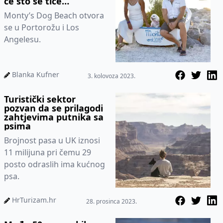
će što se tiče
promocije Hrvatske
Monty’s Dog Beach otvora
se u Portorožu i Los
Angelesu.
Blanka Kufner
3. kolovoza 2023.
Turistički sektor
pozvan da se prilagodi
zahtjevima putnika sa
psima
Brojnost pasa u UK iznosi
11 milijuna pri čemu 29
posto odraslih ima kućnog
psa.
HrTurizam.hr
28. prosinca 2023.