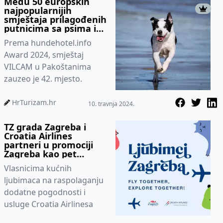
Među 50 europskih
najpopularnijih
smještaja prilagođenih
putnicima sa psima i
jedan hrvatski
Prema hundehotel.info
Award 2024, smještaj
VILCAM u Pakoštanima
zauzeo je 42. mjesto.
HrTurizam.hr
10. travnja 2024.
TZ grada Zagreba i
Croatia Airlines
partneri u promociji
Zagreba kao pet
friendly destinacije
Vlasnicima kućnih
ljubimaca na raspolaganju
dodatne pogodnosti i
usluge Croatia Airlinesa