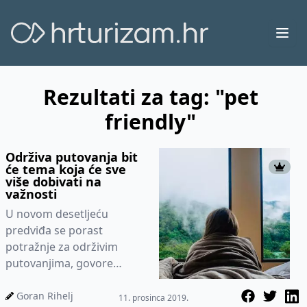
Ope
Rezultati za tag: "pet
friendly"
Održiva putovanja bit
će tema koja će sve
više dobivati na
važnosti
U novom desetljeću
predviđa se porast
potražnje za održivim
putovanjima, govore
podaci istraživanja iz
Booking.com-a. Ulaskom u
Goran Rihelj
11. prosinca 2019.