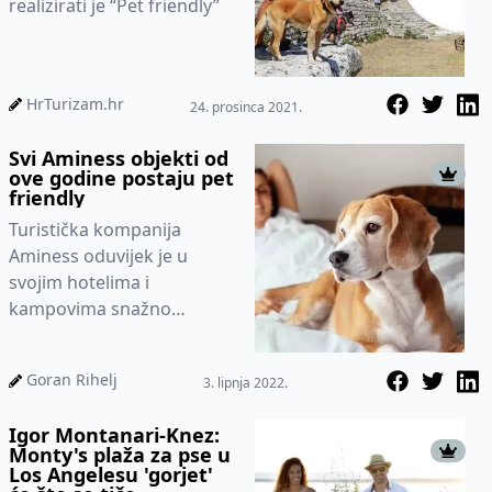
realizirati je “Pet friendly”
HrTurizam.hr
24. prosinca 2021.
Svi Aminess objekti od
ove godine postaju pet
friendly
Turistička kompanija
Aminess oduvijek je u
svojim hotelima i
kampovima snažno
orijentirana prema
obiteljima, čiji su
Goran Rihelj
3. lipnja 2022.
neizostavni članovi
nerijetko nji...
Igor Montanari-Knez:
Monty's plaža za pse u
Los Angelesu 'gorjet'