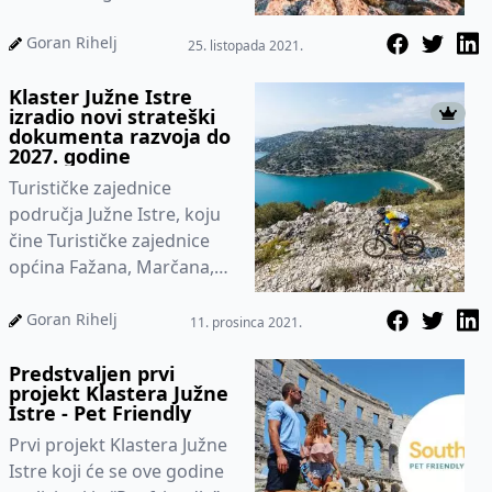
županije, skraćeno KRAS,
objavljen je ovaj Vodič za
Goran Rihelj
25. listopada 2021.
vlasnike pa...
Klaster Južne Istre
izradio novi strateški
dokumenta razvoja do
2027. godine
Turističke zajednice
područja Južne Istre, koju
čine Turističke zajednice
općina Fažana, Marčana,
Ližnjan, i Medulin, odnosno
turističke zajednice gr...
Goran Rihelj
11. prosinca 2021.
Predstvaljen prvi
projekt Klastera Južne
Istre - Pet Friendly
Prvi projekt Klastera Južne
Istre koji će se ove godine