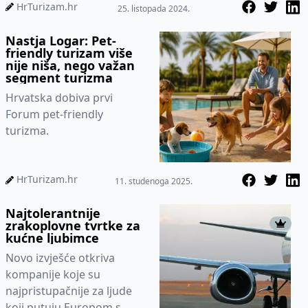
HrTurizam.hr
25. listopada 2024.
Nastja Logar: Pet-
friendly turizam više
nije niša, nego važan
segment turizma
Hrvatska dobiva prvi
Forum pet-friendly
turizma.
HrTurizam.hr
11. studenoga 2025.
Najtolerantnije
zrakoplovne tvrtke za
kućne ljubimce
Novo izvješće otkriva
kompanije koje su
najpristupačnije za ljude
koji putuju Europom s