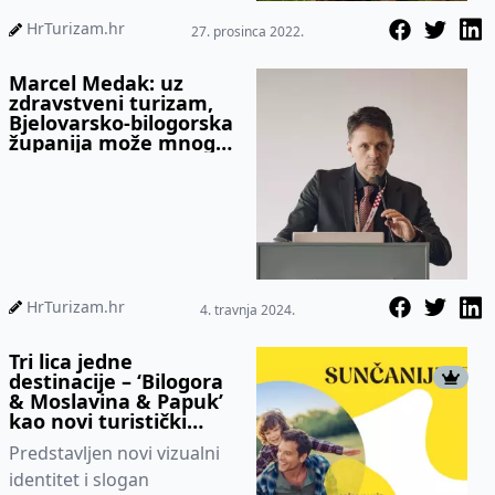
zajednice s Gradom
Grubišnim Poljem
HrTurizam.hr
27. prosinca 2022.
Marcel Medak: uz
zdravstveni turizam,
Bjelovarsko-bilogorska
županija može mnogo
toga ponuditi
slovenskim turistima
HrTurizam.hr
4. travnja 2024.
Tri lica jedne
destinacije – ‘Bilogora
& Moslavina & Papuk’
kao novi turistički
brend županije
Predstavljen novi vizualni
identitet i slogan