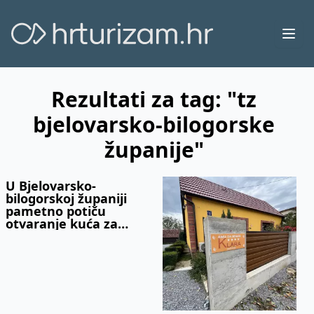
Ope
Rezultati za tag: "tz
bjelovarsko-bilogorske
županije"
U Bjelovarsko-
bilogorskoj županiji
pametno potiču
otvaranje kuća za
odmor