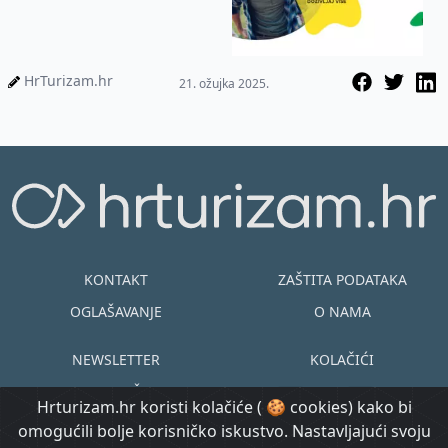
HrTurizam.hr
21. ožujka 2025.
KONTAKT
ZAŠTITA PODATAKA
OGLAŠAVANJE
O NAMA
NEWSLETTER
KOLAČIĆI
UVJETI KORIŠTENJA
EN
HR
Hrturizam.hr koristi kolačiće ( 🍪 cookies) kako bi
omogućili bolje korisničko iskustvo. Nastavljajući svoju