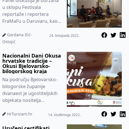
Panel diskusija je održana
u sklopu Festivala
reportaže i reportera
FraMaFu u Daruvaru, kao
rasprava između turističkih
stručnjaka i novinara
Gordana Ilić-
24. listopada 2022.
Ostojić
Nacionalni Dani Okusa
hrvatske tradicije –
Okusi Bjelovarsko-
bilogorskog kraja
Na području Bjelovarsko-
bilogorske županije
dvanaest je ugostiteljskih
objekata nositelja
standarda Okusi
Bjelovarsko-bilogorskog
HrTurizam.hr
14. studenoga 2022.
kraja koji sudjeluju u
Uručeni certifikati
nacionalnim Danima