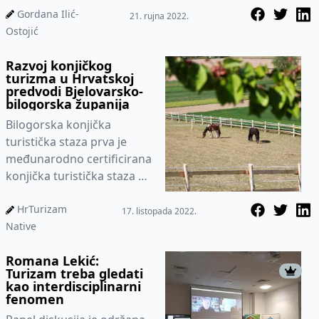
Gordana Ilić-
21. rujna 2022.
Ostojić
Razvoj konjičkog
turizma u Hrvatskoj
predvodi Bjelovarsko-
bilogorska županija
Bilogorska konjička
turistička staza prva je
međunarodno certificirana
konjička turistička staza u
Hrvatskoj
HrTurizam
17. listopada 2022.
Native
Romana Lekić:
Turizam treba gledati
kao interdisciplinarni
fenomen