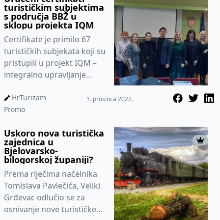
turističkim subjektima
Okusa hrvatske tradicije
s područja BBŽ u
sklopu projekta IQM
Certifikate je primilo 67
turističkih subjekata koji su
pristupili u projekt IQM –
integralno upravljanje
kvalitetom temeljenom na
održivom razvoju i
HrTurizam
1. prosinca 2022.
umrežavanju lokalnih
Promo
dionika u turizmu.
Uskoro nova turistička
zajednica u
Bjelovarsko-
bilogorskoj županiji?
Prema riječima načelnika
Tomislava Pavlečića, Veliki
Grđevac odlučio se za
osnivanje nove turističke